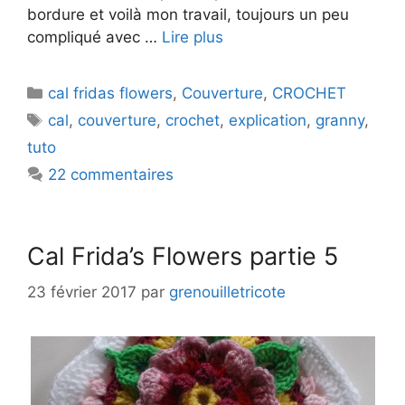
bordure et voilà mon travail, toujours un peu
compliqué avec …
Lire plus
Catégories
cal fridas flowers
,
Couverture
,
CROCHET
Étiquettes
cal
,
couverture
,
crochet
,
explication
,
granny
,
tuto
22 commentaires
Cal Frida’s Flowers partie 5
23 février 2017
par
grenouilletricote