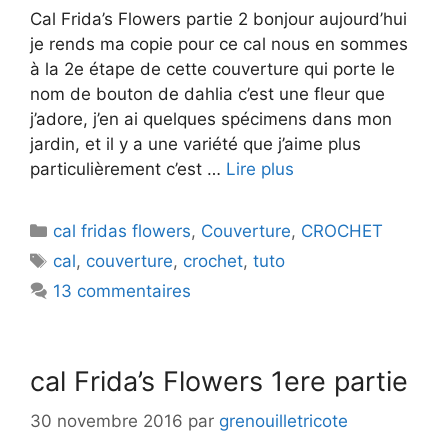
Cal Frida’s Flowers partie 2 bonjour aujourd’hui
je rends ma copie pour ce cal nous en sommes
à la 2e étape de cette couverture qui porte le
nom de bouton de dahlia c’est une fleur que
j’adore, j’en ai quelques spécimens dans mon
jardin, et il y a une variété que j’aime plus
particulièrement c’est …
Lire plus
Catégories
cal fridas flowers
,
Couverture
,
CROCHET
Étiquettes
cal
,
couverture
,
crochet
,
tuto
13 commentaires
cal Frida’s Flowers 1ere partie
30 novembre 2016
par
grenouilletricote