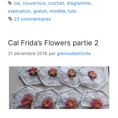
Étiquettes
cal
,
couverture
,
crochet
,
diagramme
,
explication
,
gratuit
,
modèle
,
tuto
23 commentaires
Cal Frida’s Flowers partie 2
21 décembre 2016
par
grenouilletricote