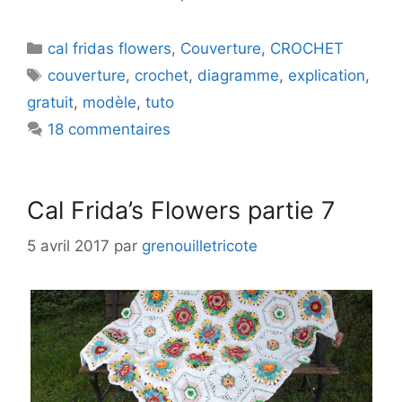
Catégories
cal fridas flowers
,
Couverture
,
CROCHET
Étiquettes
couverture
,
crochet
,
diagramme
,
explication
,
gratuit
,
modèle
,
tuto
18 commentaires
Cal Frida’s Flowers partie 7
5 avril 2017
par
grenouilletricote