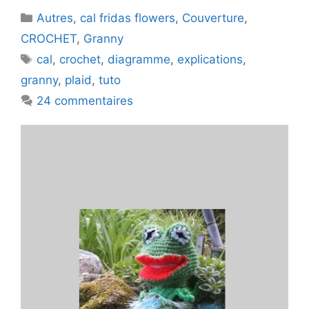
Catégories
Autres
,
cal fridas flowers
,
Couverture
,
CROCHET
,
Granny
Étiquettes
cal
,
crochet
,
diagramme
,
explications
,
granny
,
plaid
,
tuto
24 commentaires