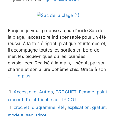
Bonjour, je vous propose aujourd’hui le Sac de
la plage, l’accessoire indispensable pour un été
réussi. À la fois élégant, pratique et intemporel,
il accompagne toutes les sorties en bord de
mer, les pique-niques ou les journées
ensoleillées. Réalisé à la main, il séduit par son
charme et son allure bohème chic. Grâce à son
…
Lire plus
Catégories
Accessoire
,
Autres
,
CROCHET
,
Femme
,
point
crochet
,
Point tricot
,
sac
,
TRICOT
Étiquettes
crochet
,
diagramme
,
été
,
explication
,
gratuit
,
modèle
,
sac
,
tricot