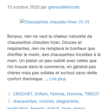
13 octobre 2025
par
grenouilletricote
Bonjour, rien ne vaut la chaleur naturelle de
chaussettes chaudes hiver. Douces et
respirantes, rien ne remplace le bonheur que
d’enfiler le matin, des chaussettes tricotées à la
main. Un plaisir un peu oublié avec celles que
l’on trouve dans le commerce, en général pas
chères mais pas solides et surtout sans réelle
confort thermique. …
Lire plus
Catégories
CROCHET
,
Enfant
,
Femme
,
Homme
,
TRICOT
Étiquettes
chaussettes
,
crochet
,
diagramme
,
explication
,
femme
,
gratuit
,
hiver
,
jersey
,