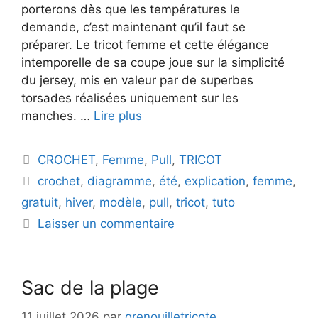
porterons dès que les températures le
demande, c’est maintenant qu’il faut se
préparer. Le tricot femme et cette élégance
intemporelle de sa coupe joue sur la simplicité
du jersey, mis en valeur par de superbes
torsades réalisées uniquement sur les
manches. …
Lire plus
Catégories
CROCHET
,
Femme
,
Pull
,
TRICOT
Étiquettes
crochet
,
diagramme
,
été
,
explication
,
femme
,
gratuit
,
hiver
,
modèle
,
pull
,
tricot
,
tuto
Laisser un commentaire
Sac de la plage
11 juillet 2026
par
grenouilletricote