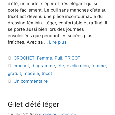
d’été, un modèle léger et très élégant qui se
porte facilement. Le pull sans manches d’été au
tricot est devenu une pièce incontournable du
dressing féminin. Léger, confortable et raffiné, il
se porte aussi bien lors des journées
ensoleillées que pendant les soirées plus
fraîches. Avec sa …
Lire plus
Catégories
CROCHET
,
Femme
,
Pull
,
TRICOT
Étiquettes
crochet
,
diagramme
,
été
,
explication
,
femme
,
gratuit
,
modèle
,
tricot
Un commentaire
Gilet d’été léger
1 juillet 2026
par
grenouilletricote