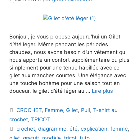
Bonjour, je vous propose aujourd’hui un Gilet
d’été léger. Même pendant les périodes
chaudes, nous avons besoin d’un vêtement qui
nous apporte un confort supplémentaire ou plus
simplement pour une tenue habillée avec ce
gilet aux manches courtes. Une élégance avec
une touche bohème pour une saison tout en
douceur. le gilet d’été léger au …
Lire plus
Catégories
CROCHET
,
Femme
,
Gilet
,
Pull
,
T-shirt au
crochet
,
TRICOT
Étiquettes
crochet
,
diagramme
,
été
,
explication
,
femme
,
gilet
,
gratuit
,
modèle
,
tricot
,
tuto