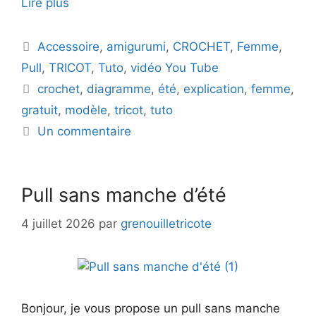
Lire plus
Catégories
Accessoire
,
amigurumi
,
CROCHET
,
Femme
,
Pull
,
TRICOT
,
Tuto
,
vidéo You Tube
Étiquettes
crochet
,
diagramme
,
été
,
explication
,
femme
,
gratuit
,
modèle
,
tricot
,
tuto
Un commentaire
Pull sans manche d’été
4 juillet 2026
par
grenouilletricote
Bonjour, je vous propose un pull sans manche