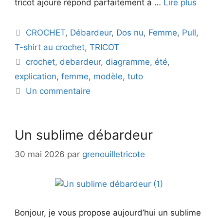
tricot ajouré répond parfaitement à …
Lire plus
Catégories
CROCHET
,
Débardeur
,
Dos nu
,
Femme
,
Pull
,
T-shirt au crochet
,
TRICOT
Étiquettes
crochet
,
debardeur
,
diagramme
,
été
,
explication
,
femme
,
modèle
,
tuto
Un commentaire
Un sublime débardeur
30 mai 2026
par
grenouilletricote
Bonjour, je vous propose aujourd’hui un sublime