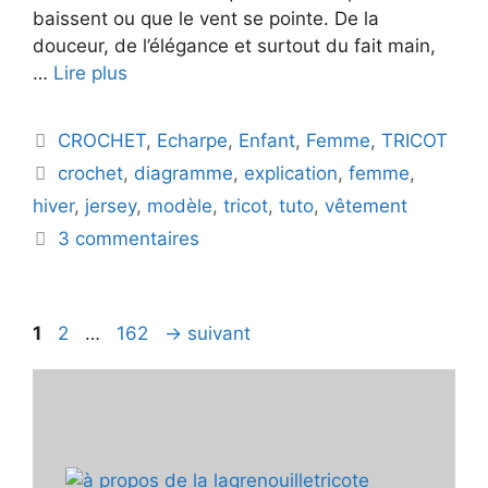
baissent ou que le vent se pointe. De la
douceur, de l’élégance et surtout du fait main,
…
Lire plus
Catégories
CROCHET
,
Echarpe
,
Enfant
,
Femme
,
TRICOT
Étiquettes
crochet
,
diagramme
,
explication
,
femme
,
hiver
,
jersey
,
modèle
,
tricot
,
tuto
,
vêtement
3 commentaires
Page
Page
Page
1
2
…
162
→
suivant