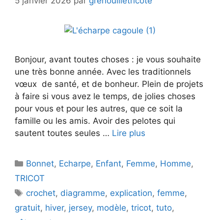
5 janvier 2026
par
grenouilletricote
Bonjour, avant toutes choses : je vous souhaite
une très bonne année. Avec les traditionnels
vœux de santé, et de bonheur. Plein de projets
à faire si vous avez le temps, de jolies choses
pour vous et pour les autres, que ce soit la
famille ou les amis. Avoir des pelotes qui
sautent toutes seules …
Lire plus
Catégories
Bonnet
,
Echarpe
,
Enfant
,
Femme
,
Homme
,
TRICOT
Étiquettes
crochet
,
diagramme
,
explication
,
femme
,
gratuit
,
hiver
,
jersey
,
modèle
,
tricot
,
tuto
,