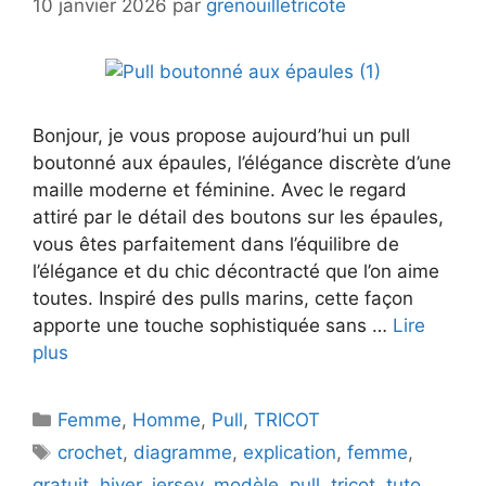
10 janvier 2026
par
grenouilletricote
Bonjour, je vous propose aujourd’hui un pull
boutonné aux épaules, l’élégance discrète d’une
maille moderne et féminine. Avec le regard
attiré par le détail des boutons sur les épaules,
vous êtes parfaitement dans l’équilibre de
l’élégance et du chic décontracté que l’on aime
toutes. Inspiré des pulls marins, cette façon
apporte une touche sophistiquée sans …
Lire
plus
Catégories
Femme
,
Homme
,
Pull
,
TRICOT
Étiquettes
crochet
,
diagramme
,
explication
,
femme
,
gratuit
,
hiver
,
jersey
,
modèle
,
pull
,
tricot
,
tuto