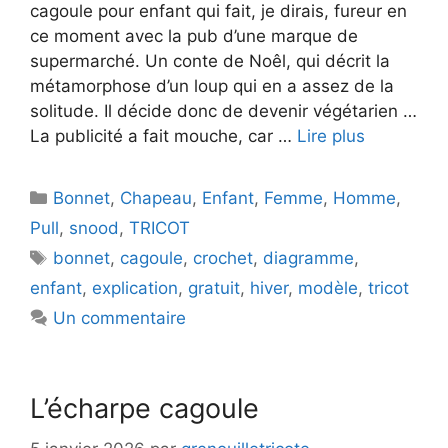
cagoule pour enfant qui fait, je dirais, fureur en
ce moment avec la pub d’une marque de
supermarché. Un conte de Noêl, qui décrit la
métamorphose d’un loup qui en a assez de la
solitude. Il décide donc de devenir végétarien …
La publicité a fait mouche, car …
Lire plus
Catégories
Bonnet
,
Chapeau
,
Enfant
,
Femme
,
Homme
,
Pull
,
snood
,
TRICOT
Étiquettes
bonnet
,
cagoule
,
crochet
,
diagramme
,
enfant
,
explication
,
gratuit
,
hiver
,
modèle
,
tricot
Un commentaire
L’écharpe cagoule