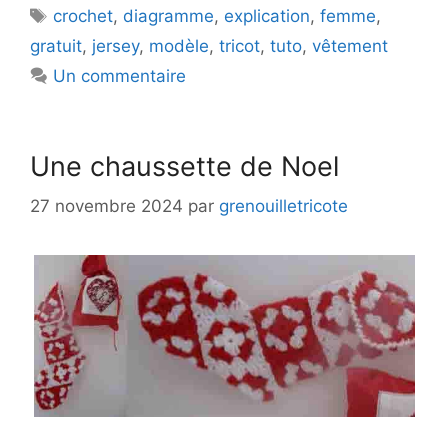
Étiquettes
crochet
,
diagramme
,
explication
,
femme
,
gratuit
,
jersey
,
modèle
,
tricot
,
tuto
,
vêtement
Un commentaire
Une chaussette de Noel
27 novembre 2024
par
grenouilletricote