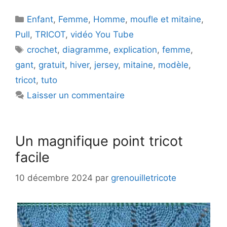
Catégories
Enfant
,
Femme
,
Homme
,
moufle et mitaine
,
Pull
,
TRICOT
,
vidéo You Tube
Étiquettes
crochet
,
diagramme
,
explication
,
femme
,
gant
,
gratuit
,
hiver
,
jersey
,
mitaine
,
modèle
,
tricot
,
tuto
Laisser un commentaire
Un magnifique point tricot
facile
10 décembre 2024
par
grenouilletricote