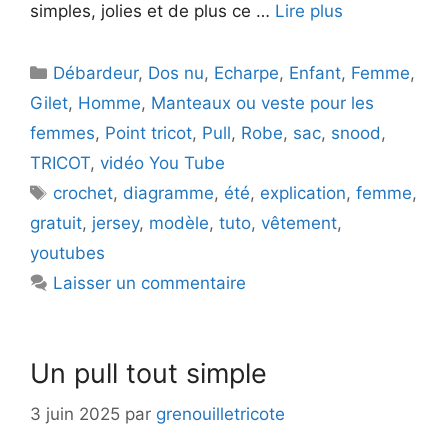
simples, jolies et de plus ce …
Lire plus
Catégories
Débardeur
,
Dos nu
,
Echarpe
,
Enfant
,
Femme
,
Gilet
,
Homme
,
Manteaux ou veste pour les
femmes
,
Point tricot
,
Pull
,
Robe
,
sac
,
snood
,
TRICOT
,
vidéo You Tube
Étiquettes
crochet
,
diagramme
,
été
,
explication
,
femme
,
gratuit
,
jersey
,
modèle
,
tuto
,
vêtement
,
youtubes
Laisser un commentaire
Un pull tout simple
3 juin 2025
par
grenouilletricote