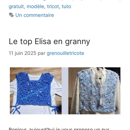
gratuit
,
modèle
,
tricot
,
tuto
Un commentaire
Le top Elisa en granny
11 juin 2025
par
grenouilletricote
Bonjour, aujourd’hui je vous propose un pur