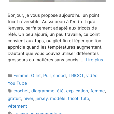
Bonjour, je vous propose aujourd’hui un point
tricot réversible. Aussi beau à l’endroit qu’à
l’envers, parfaitement adapté aux tricots de
l’été. Un peu ajouré, un peu travaillé, ce point
convient aux tops, ou gilet fin et léger que l’on
apprécie quand les températures augmentent.
D’autant que vous pouvez utiliser différentes
grosseurs ou matières sans soucis. …
Lire plus
Catégories
Femme
,
Gilet
,
Pull
,
snood
,
TRICOT
,
vidéo
You Tube
Étiquettes
crochet
,
diagramme
,
été
,
explication
,
femme
,
gratuit
,
hiver
,
jersey
,
modèle
,
tricot
,
tuto
,
vêtement
Laisser un commentaire