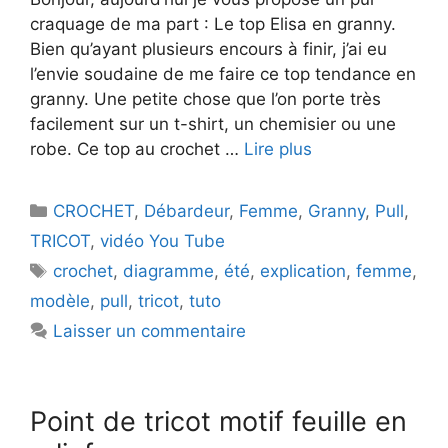
craquage de ma part : Le top Elisa en granny.
Bien qu’ayant plusieurs encours à finir, j’ai eu
l’envie soudaine de me faire ce top tendance en
granny. Une petite chose que l’on porte très
facilement sur un t-shirt, un chemisier ou une
robe. Ce top au crochet …
Lire plus
Catégories
CROCHET
,
Débardeur
,
Femme
,
Granny
,
Pull
,
TRICOT
,
vidéo You Tube
Étiquettes
crochet
,
diagramme
,
été
,
explication
,
femme
,
modèle
,
pull
,
tricot
,
tuto
Laisser un commentaire
Point de tricot motif feuille en