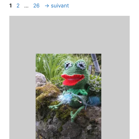
Page
Page
Page
1
2
…
26
→
suivant