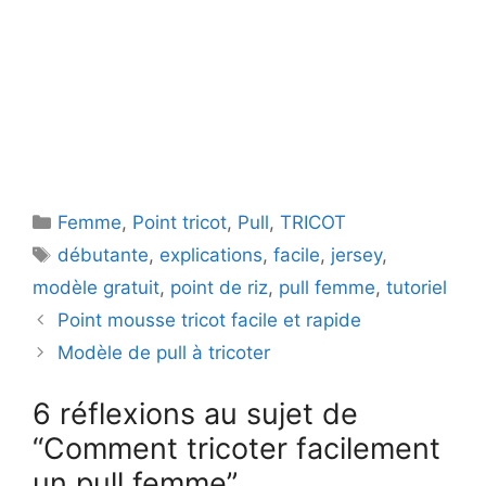
Catégories
Femme
,
Point tricot
,
Pull
,
TRICOT
Étiquettes
débutante
,
explications
,
facile
,
jersey
,
modèle gratuit
,
point de riz
,
pull femme
,
tutoriel
Point mousse tricot facile et rapide
Modèle de pull à tricoter
6 réflexions au sujet de
“Comment tricoter facilement
un pull femme”