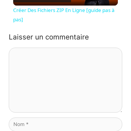
l
Créer Des Fichiers ZIP En Ligne [guide pas à
a
pas]
y
Laisser un commentaire
Commentaire
V
i
d
e
Nom
o