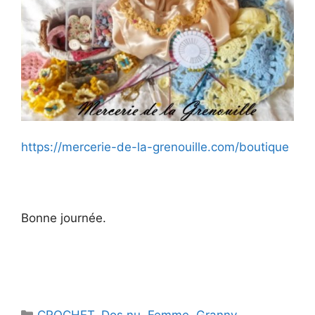
d
e
o
https://mercerie-de-la-grenouille.com/boutique
Bonne journée.
Catégories
CROCHET
,
Dos nu
,
Femme
,
Granny