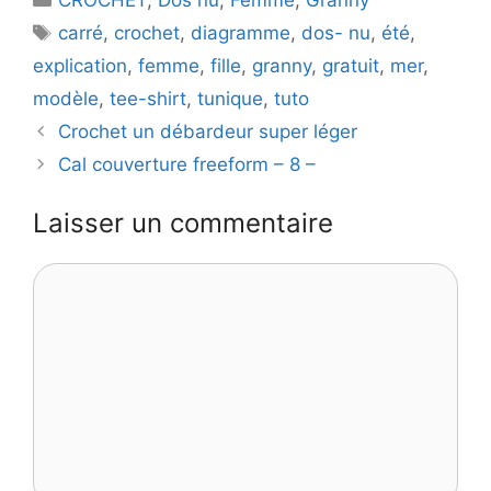
Étiquettes
carré
,
crochet
,
diagramme
,
dos- nu
,
été
,
explication
,
femme
,
fille
,
granny
,
gratuit
,
mer
,
modèle
,
tee-shirt
,
tunique
,
tuto
Crochet un débardeur super léger
Cal couverture freeform – 8 –
Laisser un commentaire
Commentaire