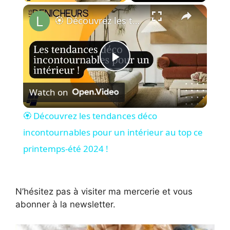
×
🏵 Découvrez les tendances déco incontournables pour un intérieur au top ce printemps-été 2024 !
P
Watch on
l
🏵 Découvrez les tendances déco
a
incontournables pour un intérieur au top ce
printemps-été 2024 !
y
V
N’hésitez pas à visiter ma mercerie et vous
abonner à la newsletter.
i