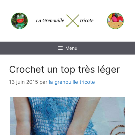
Aller
au
contenu
Menu
Crochet un top très léger
13 juin 2015
par
la grenouille tricote