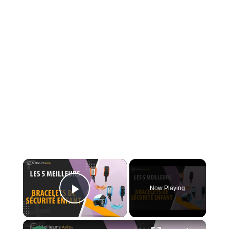
×
Now Playing
Play Video
×