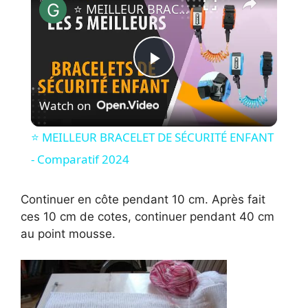
⭐️ MEILLEUR BRACELET DE SÉCURITÉ ENFANT - Comparatif 2024
P
Watch on
l
⭐️ MEILLEUR BRACELET DE SÉCURITÉ ENFANT
a
- Comparatif 2024
y
Continuer en côte pendant 10 cm. Après fait
ces 10 cm de cotes, continuer pendant 40 cm
au point mousse.
V
i