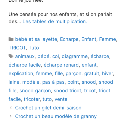
Une pensée pour nos enfants, et si on parlait
des…
Les tables de multiplication.
Catégories
bébé et sa layette
,
Echarpe
,
Enfant
,
Femme
,
TRICOT
,
Tuto
Étiquettes
animaux
,
bébé
,
col
,
diagramme
,
écharpe
,
écharpe facile
,
écharpe renard
,
enfant
,
explication
,
femme
,
fille
,
garçon
,
gratuit
,
hiver
,
laine
,
modèle
,
pas à pas
,
point
,
snood
,
snood
fille
,
snood garçon
,
snood tricot
,
tricot
,
tricot
facile
,
tricoter
,
tuto
,
vente
Crochet un gilet demi-saison
Crochet un beau modèle de granny