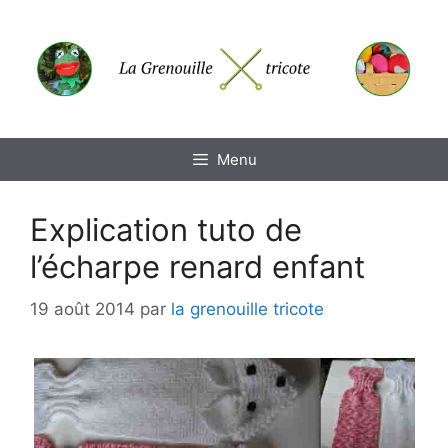
Aller
au
contenu
Menu
Explication tuto de
l’écharpe renard enfant
19 août 2014
par
la grenouille tricote