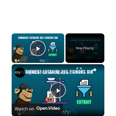
×
Now Playing
Play Video
×
📦 Comment Extraire des Fichiers BIN en Ligne Gratuitement | Aucune Installation Requise
P
Watch on
l