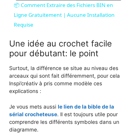
📦 Comment Extraire des Fichiers BIN en
a
Ligne Gratuitement | Aucune Installation
Requise
y
Une idée au crochet facile
V
pour débutant: le point
i
Surtout, la différence se situe au niveau des
arceaux qui sont fait différemment, pour cela
Inspi’créativ à pris comme modèle ces
d
explications :
e
Je vous mets aussi
le lien de la bible de la
sérial crocheteuse
. Il est toujours utile pour
comprendre les différents symboles dans un
o
diagramme.