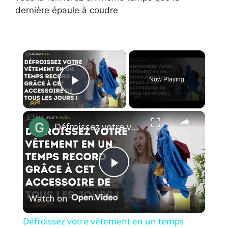
dernière épaule à coudre
×
Now Playing
Play Video
×
Défroissez votre vêtement en un temps record grâce à cet accessoire de tous les jours !
P
Watch on
l
Défroissez votre vêtement en un temps