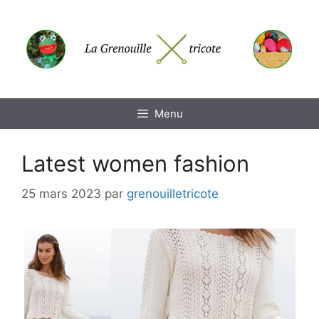
Aller
au
contenu
Menu
Latest women fashion
25 mars 2023
par
grenouilletricote