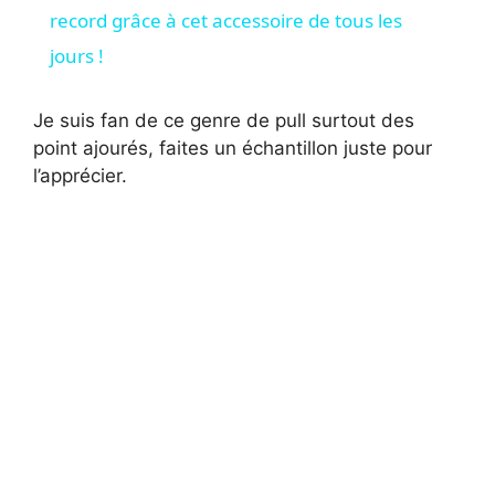
a
record grâce à cet accessoire de tous les
jours !
y
Je suis fan de ce genre de pull surtout des
V
point ajourés, faites un échantillon juste pour
l’apprécier.
i
d
e
o