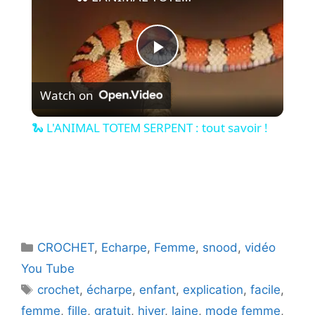
P
Watch on
l
🐍 L'ANIMAL TOTEM SERPENT : tout savoir !
a
y
V
Catégories
CROCHET
,
Echarpe
,
Femme
,
snood
,
vidéo
You Tube
i
Étiquettes
crochet
,
écharpe
,
enfant
,
explication
,
facile
,
femme
,
fille
,
gratuit
,
hiver
,
laine
,
mode femme
,