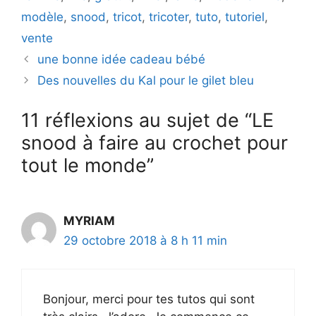
d
modèle
,
snood
,
tricot
,
tricoter
,
tuto
,
tutoriel
,
vente
e
une bonne idée cadeau bébé
Des nouvelles du Kal pour le gilet bleu
o
11 réflexions au sujet de “LE
snood à faire au crochet pour
tout le monde”
MYRIAM
29 octobre 2018 à 8 h 11 min
Bonjour, merci pour tes tutos qui sont