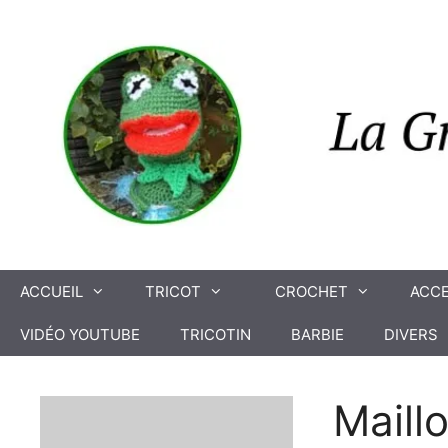
Aller
au
contenu
ACCUEIL
TRICOT
CROCHET
ACCE
VIDÉO YOUTUBE
TRICOTIN
BARBIE
DIVERS
Maill