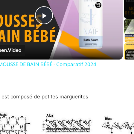
P
l
a
MOUSSE DE BAIN BÉBÉ - Comparatif 2024
y
V
i est composé de petites marguerites
i
d