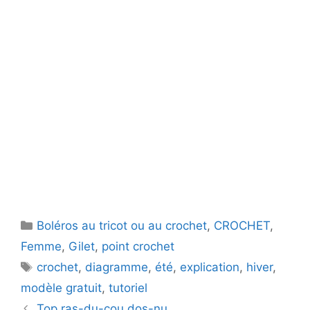
Catégories
Boléros au tricot ou au crochet
,
CROCHET
,
Femme
,
Gilet
,
point crochet
Étiquettes
crochet
,
diagramme
,
été
,
explication
,
hiver
,
modèle gratuit
,
tutoriel
Top ras-du-cou dos-nu