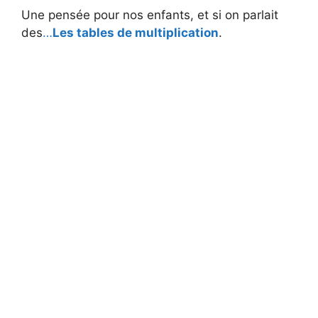
Une pensée pour nos enfants, et si on parlait
d
des
…
Les tables de multiplication
.
e
o