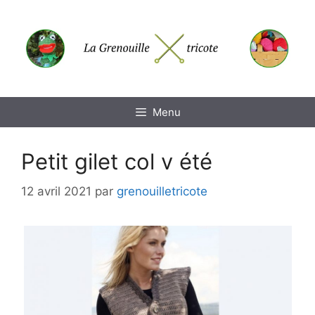
Aller
au
contenu
Menu
Petit gilet col v été
12 avril 2021
par
grenouilletricote