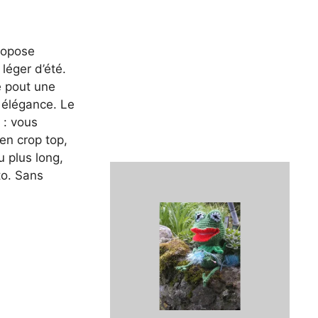
ropose
 léger d’été.
e pout une
n élégance. Le
 : vous
 en crop top,
u plus long,
o. Sans