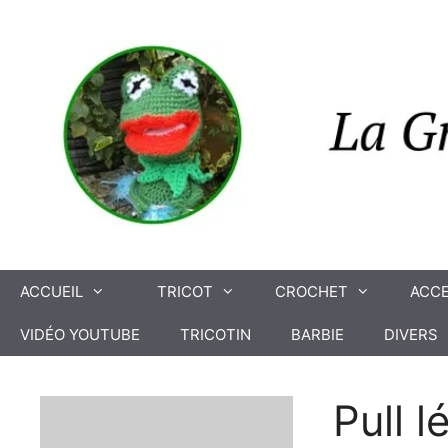
Aller
au
contenu
ACCUEIL
TRICOT
CROCHET
ACCE
VIDÉO YOUTUBE
TRICOTIN
BARBIE
DIVERS
Pull l