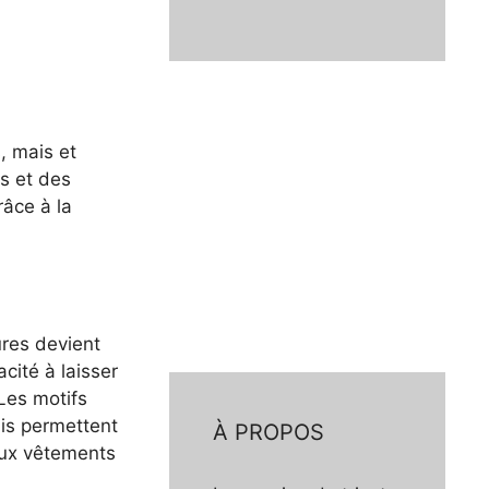
s, mais et
ns et des
râce à la
ures devient
cité à laisser
 Les motifs
is permettent
À PROPOS
aux vêtements