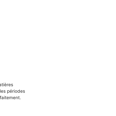
atières
 les périodes
faitement.