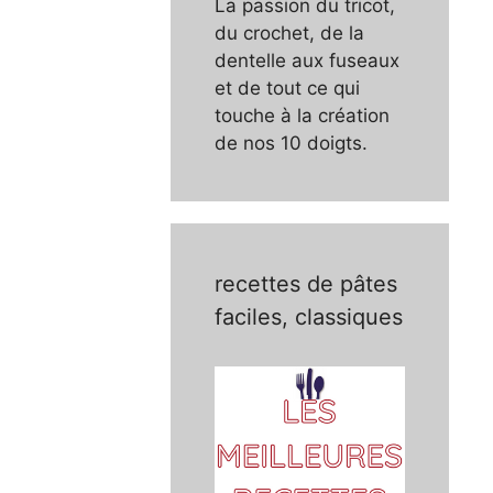
La passion du tricot,
du crochet, de la
dentelle aux fuseaux
et de tout ce qui
touche à la création
de nos 10 doigts.
recettes de pâtes
faciles, classiques