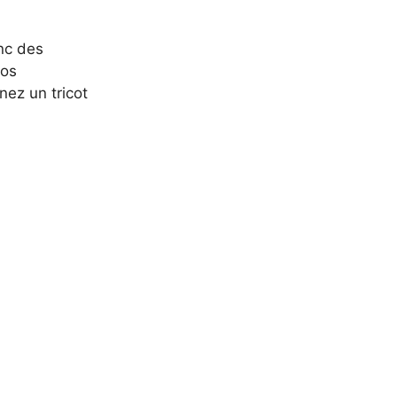
onc des
vos
ez un tricot