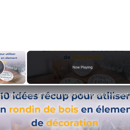
×
Now Playing
Play Video