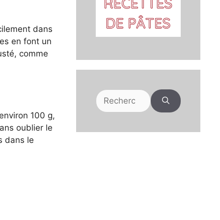
acilement dans
es en font un
justé, comme
Rechercher :
environ 100 g,
sans oublier le
s dans le