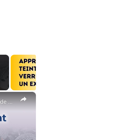
×
?10 idées récup pour utiliser un rondin de bois en élément de décoration ♻️