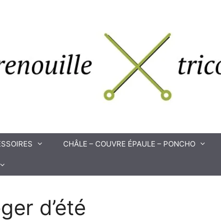
SSOIRES
CHÂLE – COUVRE ÉPAULE – PONCHO
éger d’été