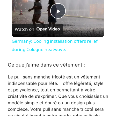
P
Watch on
l
Germany: Cooling installation offers relief
a
during Cologne heatwave.
y
Ce que j’aime dans ce vêtement :
Le pull sans manche tricoté est un vêtement
V
indispensable pour l’été. Il offre légèreté, style
et polyvalence, tout en permettant à votre
i
créativité de s’exprimer. Que vous choisissiez un
modèle simple et épuré ou un design plus
complexe. Votre pull sans manche tricoté sera
d
un ajout élégant à votre garde-robe estivale.