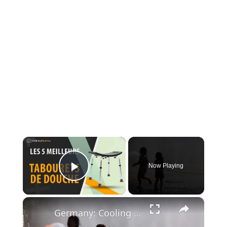
×
Now Playing
Play Video
×
Germany: Cooling installation offers relief during Cologne heatwave.