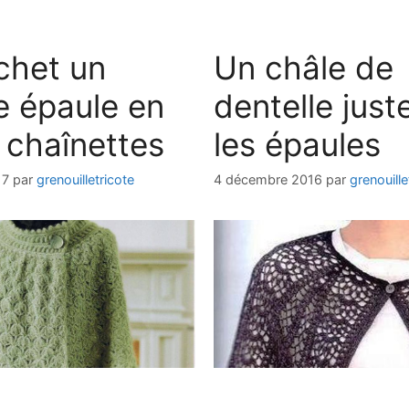
chet un
Un châle de
e épaule en
dentelle just
 chaînettes
les épaules
17
par
grenouilletricote
4 décembre 2016
par
grenouille