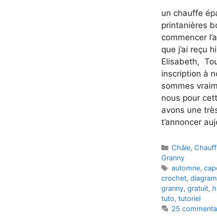
un chauffe ép
printanières b
commencer l’ar
que j’ai reçu 
Elisabeth, Tou
inscription à 
sommes vraime
nous pour cet
avons une trè
t’annoncer auj
Catégories
Châle
,
Chauff
Granny
Étiquettes
automne
,
cap
crochet
,
diagra
granny
,
gratuit
,
h
tuto
,
tutoriel
25 commenta