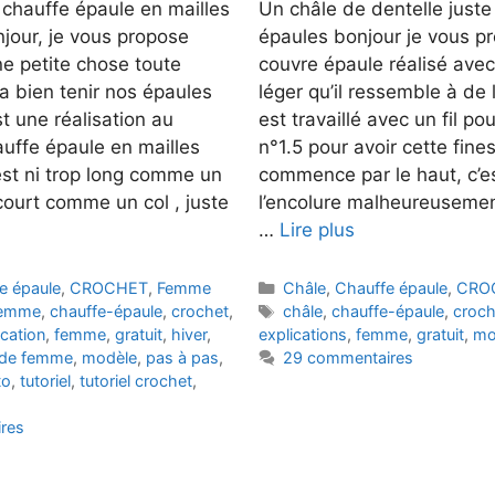
 chauffe épaule en mailles
Un châle de dentelle juste
jour, je vous propose
épaules bonjour je vous pr
ne petite chose toute
couvre épaule réalisé avec
a bien tenir nos épaules
léger qu’il ressemble à de l
t une réalisation au
est travaillé avec un fil po
uffe épaule en mailles
n°1.5 pour avoir cette fines
 est ni trop long comme un
commence par le haut, c’es
 court comme un col , juste
l’encolure malheureusemen
…
Lire plus
Catégories
e épaule
,
CROCHET
,
Femme
Châle
,
Chauffe épaule
,
CRO
Étiquettes
femme
,
chauffe-épaule
,
crochet
,
châle
,
chauffe-épaule
,
croch
ication
,
femme
,
gratuit
,
hiver
,
explications
,
femme
,
gratuit
,
mo
de femme
,
modèle
,
pas à pas
,
29 commentaires
to
,
tutoriel
,
tutoriel crochet
,
res