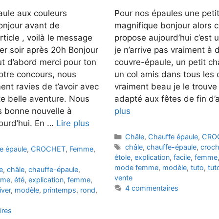
aule aux couleurs
Pour nos épaules une peti
onjour avant de
magnifique bonjour alors c
ticle , voilà le message
propose aujourd’hui c’est
hier soir après 20h Bonjour
je n’arrive pas vraiment à d
t d’abord merci pour ton
couvre-épaule, un petit ch
notre concours, nous
un col amis dans tous les c
nt ravies de t’avoir avec
vraiment beau je le trouve
te belle aventure. Nous
adapté aux fêtes de fin d
s bonne nouvelle à
plus
ourd’hui. En …
Lire plus
Catégories
Châle
,
Chauffe épaule
,
CRO
Étiquettes
châle
,
chauffe-épaule
,
croch
e épaule
,
CROCHET
,
Femme
,
étole
,
explication
,
facile
,
femme
mode femme
,
modèle
,
tuto
,
tut
e
,
châle
,
chauffe-épaule
,
vente
mme
,
été
,
explication
,
femme
,
4 commentaires
iver
,
modèle
,
printemps
,
rond
,
ires