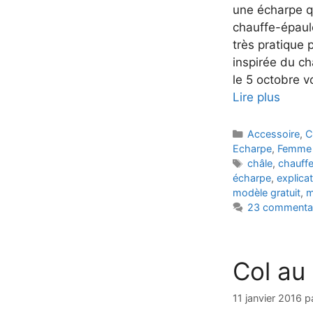
une écharpe qu
chauffe-épaul
très pratique p
inspirée du ch
le 5 octobre vo
Lire plus
Catégories
Accessoire
,
C
Echarpe
,
Femme
Étiquettes
châle
,
chauff
écharpe
,
explica
modèle gratuit
,
m
23 commenta
Col au
11 janvier 2016
p