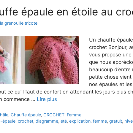
uffe épaule en étoile au cr
la grenouille tricote
Un chauffe épaule 
crochet Bonjour, a
vous propose une 
que nous apprécio
beaucoup d’entre 
petite chose vient 
nos épaules et les
ut ce qu’il faut de confort en attendant les jours plus ch
on commence …
Lire plus
hâle
,
Chauffe épaule
,
CROCHET
,
Femme
e-épaule
,
crochet
,
diagramme
,
été
,
explication
,
femme
,
gratuit
,
hive