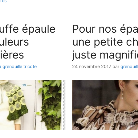
res
uffe épaule
Pour nos épa
uleurs
une petite c
ières
juste magnif
a grenouille tricote
24 novembre 2017
par
grenouill