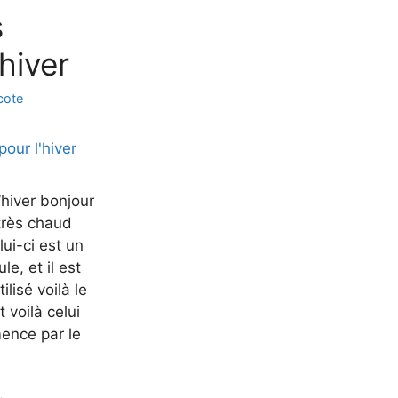
s
hiver
icote
’hiver bonjour
très chaud
lui-ci est un
e, et il est
ilisé voilà le
 voilà celui
ence par le