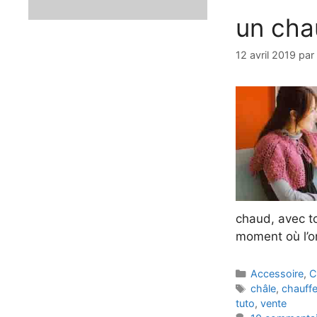
un cha
12 avril 2019
par
chaud, avec to
moment où l’
Catégories
Accessoire
,
C
Étiquettes
châle
,
chauff
tuto
,
vente