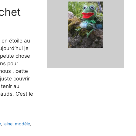
ochet
en étoile au
ujourd’hui je
petite chose
ns pour
nous , cette
juste couvrir
 tenir au
auds. C’est le
r
,
laine
,
modèle
,