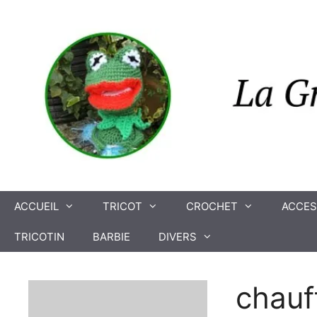
Aller
au
contenu
ACCUEIL
TRICOT
CROCHET
ACCES
TRICOTIN
BARBIE
DIVERS
chauf