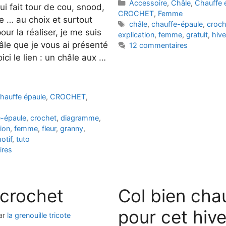
Catégories
Accessoire
,
Châle
,
Chauffe 
i fait tour de cou, snood,
CROCHET
,
Femme
e … au choix et surtout
Étiquettes
châle
,
chauffe-épaule
,
croch
our la réaliser, je me suis
explication
,
femme
,
gratuit
,
hive
âle que je vous ai présenté
12 commentaires
ici le lien : un châle aux …
hauffe épaule
,
CROCHET
,
e-épaule
,
crochet
,
diagramme
,
tion
,
femme
,
fleur
,
granny
,
otif
,
tuto
ires
 crochet
Col bien cha
pour cet hive
ar
la grenouille tricote