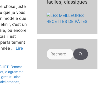
faciles, classiques
te chose juste
e que je vous
 un modèle que
éfinir, c’est un
âle, ou encore
as il est
 parfaitement
’année …
Lire
Rechercher :
CHET
,
Femme
et
,
diagramme
,
,
gratuit
,
laine
,
oriel crochet
,