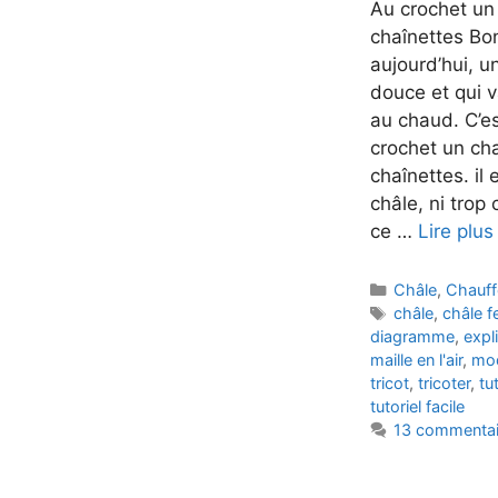
Au crochet un
chaînettes Bon
aujourd’hui, u
douce et qui v
au chaud. C’es
crochet un cha
chaînettes. il
châle, ni trop
ce …
Lire plus
Catégories
Châle
,
Chauff
Étiquettes
châle
,
châle 
diagramme
,
expl
maille en l'air
,
mo
tricot
,
tricoter
,
tu
tutoriel facile
13 commentai