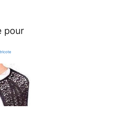
e pour
tricote