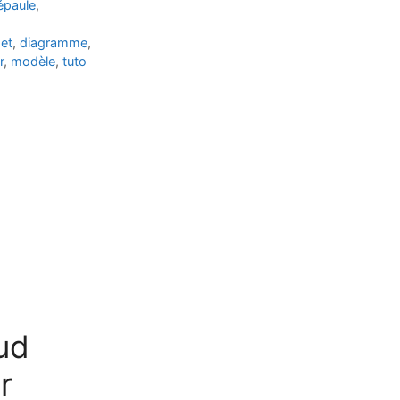
épaule
,
et
,
diagramme
,
r
,
modèle
,
tuto
ud
r