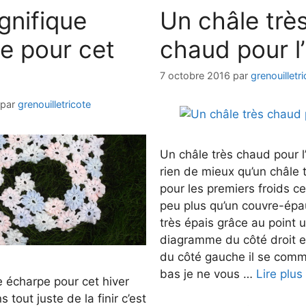
nifique
Un châle trè
e pour cet
chaud pour l’
7 octobre 2016
par
grenouilletr
par
grenouilletricote
Un châle très chaud pour l
rien de mieux qu’un châle 
pour les premiers froids ce
peu plus qu’un couvre-épaul
très épais grâce au point ut
diagramme du côté droit et
du côté gauche il se comm
bas je ne vous …
Lire plus
 écharpe pour cet hiver
s tout juste de la finir c’est