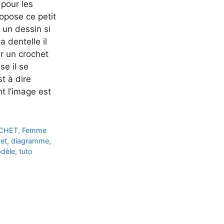
 pour les
opose ce petit
 un dessin si
a dentelle il
ur un crochet
se il se
t à dire
t l’image est
CHET
,
Femme
et
,
diagramme
,
dèle
,
tuto