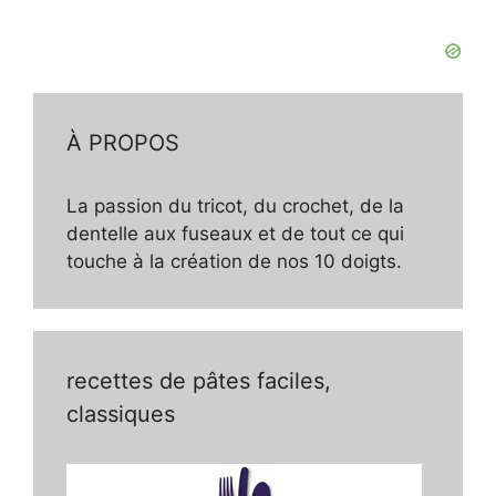
À PROPOS
La passion du tricot, du crochet, de la
dentelle aux fuseaux et de tout ce qui
touche à la création de nos 10 doigts.
recettes de pâtes faciles,
classiques