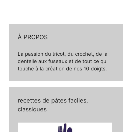
À PROPOS
La passion du tricot, du crochet, de la
dentelle aux fuseaux et de tout ce qui
touche à la création de nos 10 doigts.
recettes de pâtes faciles,
classiques