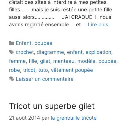
c’était des sites à interdire à mes petites
filles….. mais je suis restée une petite fille
aussi alors………….. J’AI CRAQUÉ ! nous
avons regardé ensemble … et …
Lire plus
Catégories
Enfant
,
poupée
Étiquettes
crochet
,
diagramme
,
enfant
,
explication
,
femme
,
fille
,
gilet
,
manteau
,
modèle
,
poupée
,
robe
,
tricot
,
tuto
,
vêtement poupée
Laisser un commentaire
Tricot un superbe gilet
21 août 2014
par
la grenouille tricote