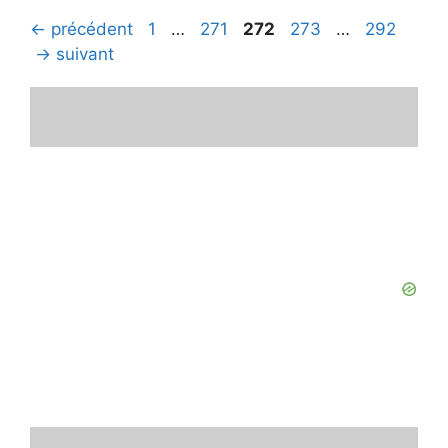
Page
Page
Page
Page
Page
←
précédent
1
…
271
272
273
…
292
→
suivant