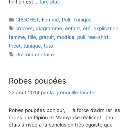
finition est …
Lire plus
Catégories
CROCHET
,
Femme
,
Pull
,
Tunique
Étiquettes
crochet
,
diagramme
,
enfant
,
été
,
explication
,
femme
,
fille
,
gratuit
,
modèle
,
pull
,
tee-shirt
,
tricot
,
tunique
,
tuto
Un commentaire
Robes poupées
22 août 2014
par
la grenouille tricote
Robes poupées bonjour, à force d’admirer les
robes que Pipiou et Mamyrose réalisent j’en
étais arrivée à la conclusion très égoïste que