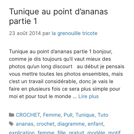
Tunique au point d’ananas
partie 1
23 août 2014
par
la grenouille tricote
Tunique au point d’ananas partie 1 bonjour,
comme je dis toujours qu’il vaut mieux des
photos qu’un long discourt au début je pensais
vous mettre toutes les photos ensembles, mais
c’est un travail considérable, donc je vais le
faire en plusieurs fois ce sera plus simple pour
moi et pour tout le monde …
Lire plus
Catégories
CROCHET
,
Femme
,
Pull
,
Tunique
,
Tuto
Étiquettes
ananas
,
crochet
,
diagramme
,
enfant
,
explication
,
femme
,
fille
,
gratuit
,
modèle
,
motif