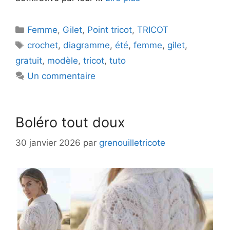
Catégories
Femme
,
Gilet
,
Point tricot
,
TRICOT
Étiquettes
crochet
,
diagramme
,
été
,
femme
,
gilet
,
gratuit
,
modèle
,
tricot
,
tuto
Un commentaire
Boléro tout doux
30 janvier 2026
par
grenouilletricote