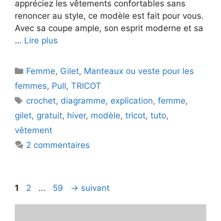
appréciez les vêtements confortables sans
renoncer au style, ce modèle est fait pour vous.
Avec sa coupe ample, son esprit moderne et sa
…
Lire plus
Catégories
Femme
,
Gilet
,
Manteaux ou veste pour les
femmes
,
Pull
,
TRICOT
Étiquettes
crochet
,
diagramme
,
explication
,
femme
,
gilet
,
gratuit
,
hiver
,
modèle
,
tricot
,
tuto
,
vêtement
2 commentaires
Page
Page
Page
1
2
…
59
→
suivant