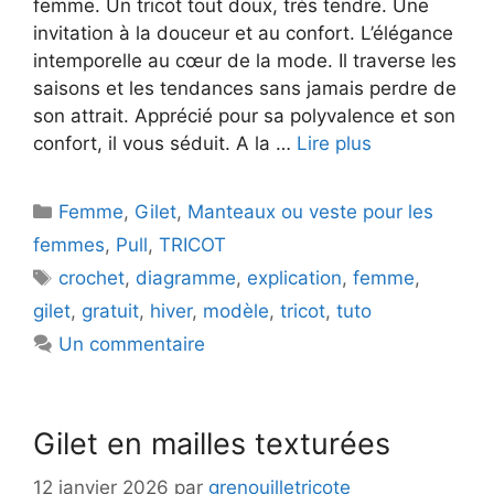
femme. Un tricot tout doux, très tendre. Une
invitation à la douceur et au confort. L’élégance
intemporelle au cœur de la mode. Il traverse les
saisons et les tendances sans jamais perdre de
son attrait. Apprécié pour sa polyvalence et son
confort, il vous séduit. A la …
Lire plus
Catégories
Femme
,
Gilet
,
Manteaux ou veste pour les
femmes
,
Pull
,
TRICOT
Étiquettes
crochet
,
diagramme
,
explication
,
femme
,
gilet
,
gratuit
,
hiver
,
modèle
,
tricot
,
tuto
Un commentaire
Gilet en mailles texturées
12 janvier 2026
par
grenouilletricote