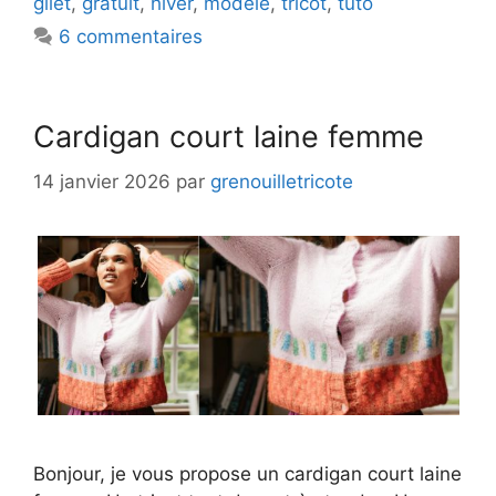
gilet
,
gratuit
,
hiver
,
modèle
,
tricot
,
tuto
6 commentaires
Cardigan court laine femme
14 janvier 2026
par
grenouilletricote
Bonjour, je vous propose un cardigan court laine