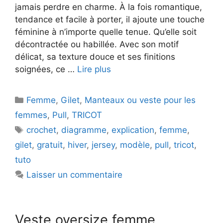
jamais perdre en charme. À la fois romantique,
tendance et facile à porter, il ajoute une touche
féminine à n’importe quelle tenue. Qu’elle soit
décontractée ou habillée. Avec son motif
délicat, sa texture douce et ses finitions
soignées, ce …
Lire plus
Catégories
Femme
,
Gilet
,
Manteaux ou veste pour les
femmes
,
Pull
,
TRICOT
Étiquettes
crochet
,
diagramme
,
explication
,
femme
,
gilet
,
gratuit
,
hiver
,
jersey
,
modèle
,
pull
,
tricot
,
tuto
Laisser un commentaire
Veste oversize femme