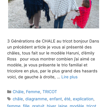
3 Générations de CHALE au tricot bonjour Dans
un précédent article je vous ai présenté des
châles, tous fait sur le modèle Haruni, d’émily
Ross pour vous montrer combien j’ai aimé ce
modèle, je vous présente le trio familial et
tricolore en plus, par le plus grand des hasards
voici, de gauche à droite, …
Lire plus
Catégories
Châle
,
Femme
,
TRICOT
Étiquettes
châle
,
diagramme
,
enfant
,
été
,
explication
,
femme
,
fille
,
gratuit
,
hiver
,
laine
,
modèle
,
tricot
,