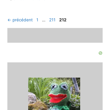
Page
Page
Page
←
précédent
1
…
211
212