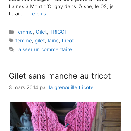
Laines à Mont d’Origny dans l’Aisne, le 02, je
ferai …
Lire plus
Catégories
Femme
,
Gilet
,
TRICOT
Étiquettes
femme
,
gilet
,
laine
,
tricot
Laisser un commentaire
Gilet sans manche au tricot
3 mars 2014
par
la grenouille tricote