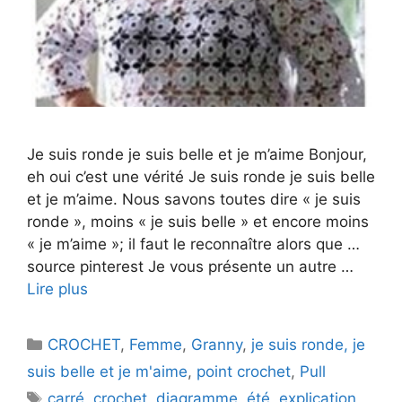
Je suis ronde je suis belle et je m’aime Bonjour,
eh oui c’est une vérité Je suis ronde je suis belle
et je m’aime. Nous savons toutes dire « je suis
ronde », moins « je suis belle » et encore moins
« je m’aime »; il faut le reconnaître alors que …
source pinterest Je vous présente un autre …
Lire plus
Catégories
CROCHET
,
Femme
,
Granny
,
je suis ronde, je
suis belle et je m'aime
,
point crochet
,
Pull
Étiquettes
carré
,
crochet
,
diagramme
,
été
,
explication
,