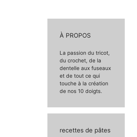
À PROPOS
La passion du tricot,
du crochet, de la
dentelle aux fuseaux
et de tout ce qui
touche à la création
de nos 10 doigts.
recettes de pâtes