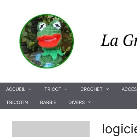
Aller
au
contenu
ACCUEIL
TRICOT
CROCHET
ACCES
TRICOTIN
BARBIE
DIVERS
logici