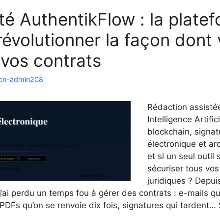
sté AuthentikFlow : la plate
révolutionner la façon dont
 vos contrats
cn-admin208
Rédaction assisté
Intelligence Artifi
blockchain, signat
électronique et ar
et si un seul outil 
sécuriser tous vos
juridiques ? Depui
j’ai perdu un temps fou à gérer des contrats : e-mails qu
PDFs qu’on se renvoie dix fois, signatures qui tardent