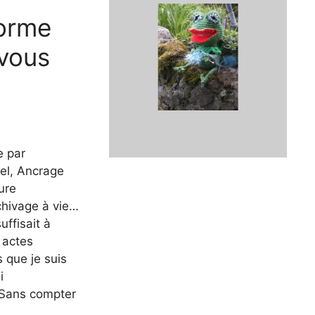
forme
 vous
e par
ciel, Ancrage
ure
chivage à vie…
suffisait à
 actes
s que je suis
i
… Sans compter