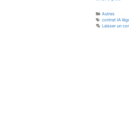
Catégories
Autres
Étiquettes
contrat IA lég
Laisser un c