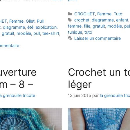
Catégories
CROCHET
,
Femme
,
Tuto
Étiquettes
crochet
,
diagramme
,
enfant
HET
,
Femme
,
Gilet
,
Pull
femme
,
fille
,
gratuit
,
modèle
,
pul
t
,
diagramme
,
été
,
explication
,
tunique
,
tuto
,
gratuit
,
modèle
,
pull
,
tee-shirt
,
Laisser un commentaire
ommentaire
uverture
Crochet un t
m – 8 –
léger
la grenouille tricote
13 juin 2015
par
la grenouille tri