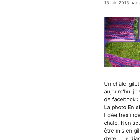
16 juin 2015
par
Un châle-gilet-
aujourd’hui je
de facebook : 
La photo En ef
l’idée très in
châle. Non se
être mis en gi
d’été. Le dia