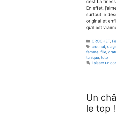
c’est La fines
En effet, j’aim
surtout le dess
original et enf
qu’il est vrai
Catégories
CROCHET
,
F
Étiquettes
crochet
,
dia
femme
,
fille
,
grat
tunique
,
tuto
Laisser un c
Un châl
le top !