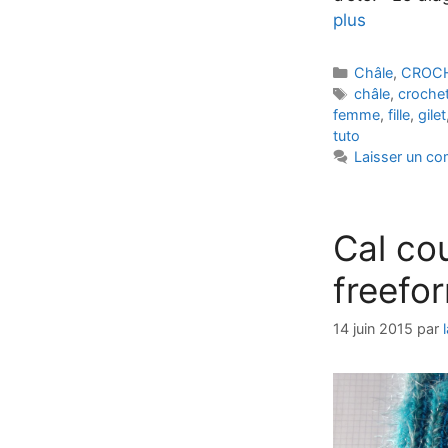
plus
Catégories
Châle
,
CROC
Étiquettes
châle
,
croche
femme
,
fille
,
gilet
tuto
Laisser un c
Cal co
freefor
14 juin 2015
par