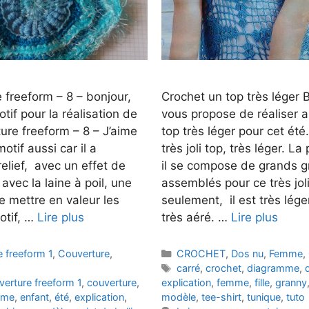
 freeform – 8 – bonjour,
Crochet un top très léger B
if pour la réalisation de
vous propose de réaliser 
ure freeform – 8 – J’aime
top très léger pour cet été. 
tif aussi car il a
très joli top, très léger. La
elief, avec un effet de
il se compose de grands g
avec la laine à poil, une
assemblés pour ce très jol
 mettre en valeur les
seulement, il est très lég
otif, …
Lire plus
très aéré. …
Lire plus
Catégories
e freeform 1
,
Couverture
,
CROCHET
,
Dos nu
,
Femme
,
Étiquettes
carré
,
crochet
,
diagramme
,
verture freeform 1
,
couverture
,
explication
,
femme
,
fille
,
granny
mme
,
enfant
,
été
,
explication
,
modèle
,
tee-shirt
,
tunique
,
tuto