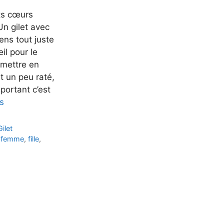
its cœurs
Un gilet avec
iens tout juste
eil pour le
 mettre en
t un peu raté,
mportant c’est
us
Gilet
,
femme
,
fille
,