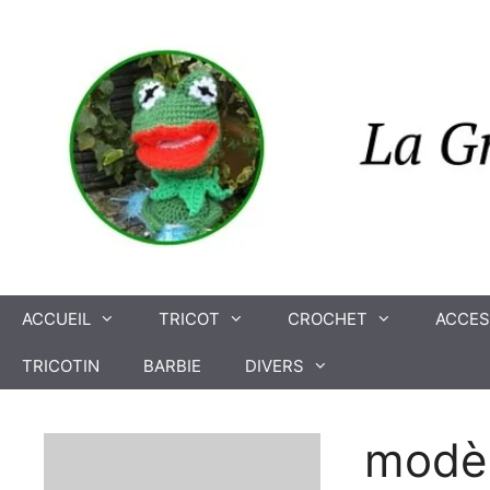
Aller
au
contenu
ACCUEIL
TRICOT
CROCHET
ACCES
TRICOTIN
BARBIE
DIVERS
modè