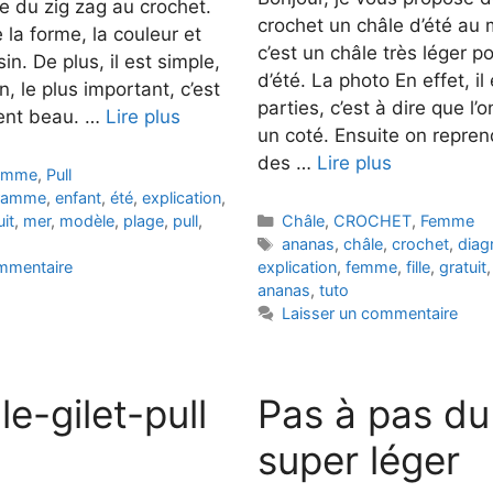
se du zig zag au crochet.
crochet un châle d’été au 
e la forme, la couleur et
c’est un châle très léger p
in. De plus, il est simple,
d’été. La photo En effet, il 
in, le plus important, c’est
parties, c’est à dire que 
ment beau. …
Lire plus
un coté. Ensuite on repren
des …
Lire plus
emme
,
Pull
gramme
,
enfant
,
été
,
explication
,
Catégories
uit
,
mer
,
modèle
,
plage
,
pull
,
Châle
,
CROCHET
,
Femme
Étiquettes
ananas
,
châle
,
crochet
,
dia
ommentaire
explication
,
femme
,
fille
,
gratuit
ananas
,
tuto
Laisser un commentaire
e-gilet-pull
Pas à pas du
super léger