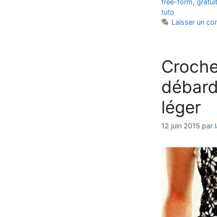
free-form
,
gratui
tuto
Laisser un c
Croche
débard
léger
12 juin 2015
par