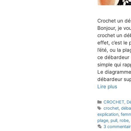
Crochet un dé
Bonjour, je vo
crochet un dé
effet, c’est le
l’été, ou la p
ce débardeur 
simple qui rapp
Le diagramme 
débardeur supe
Lire plus
Catégories
CROCHET
,
D
Étiquettes
crochet
,
déba
explication
,
fem
plage
,
pull
,
robe
,
3 commentair