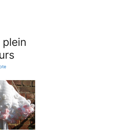
 plein
urs
cote