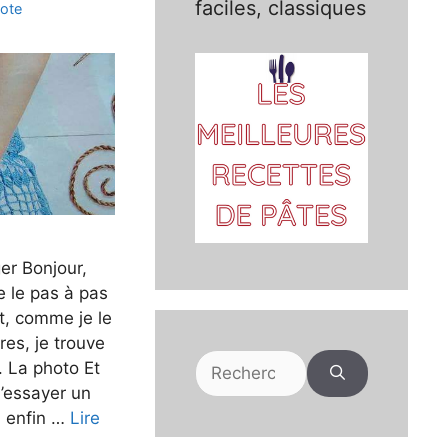
faciles, classiques
cote
er Bonjour,
e le pas à pas
et, comme je le
es, je trouve
Rechercher :
n. La photo Et
d’essayer un
; enfin …
Lire