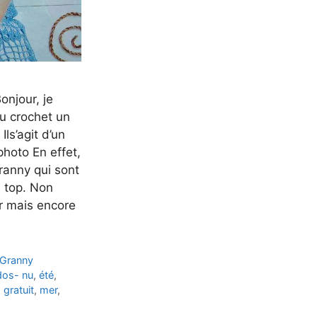
onjour, je
au crochet un
Ils’agit d’un
 photo En effet,
ranny qui sont
i top. Non
er mais encore
Granny
dos- nu
,
été
,
,
gratuit
,
mer
,