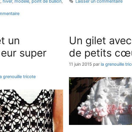
t
,
hiver
,
modèle
,
point de bullion
,
Laisser un commentaire
ommentaire
t un
Un gilet avec
eur super
de petits cœ
11 juin 2015
par
la grenouille tri
la grenouille tricote