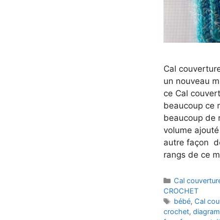
Cal couverture
un nouveau mot
ce Cal couvert
beaucoup ce mo
beaucoup de r
volume ajouté 
autre façon de
rangs de ce m
Catégories
Cal couvertur
CROCHET
Étiquettes
bébé
,
Cal cou
crochet
,
diagra