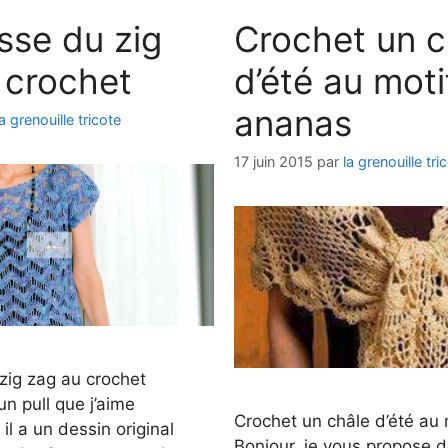
sse du zig
Crochet un c
 crochet
d’été au moti
ananas
la grenouille tricote
17 juin 2015
par
la grenouille tri
zig zag au crochet
un pull que j’aime
Crochet un châle d’été au
il a un dessin original
Bonjour, je vous propose d