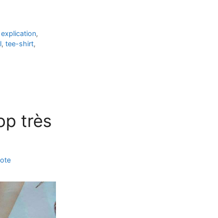
,
explication
,
l
,
tee-shirt
,
op très
cote