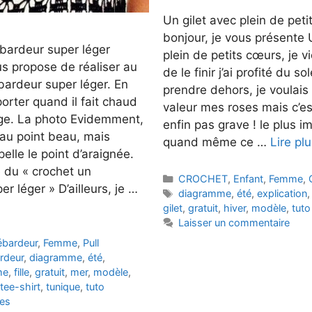
Un gilet avec plein de pet
bonjour, je vous présente 
bardeur super léger
plein de petits cœurs, je v
us propose de réaliser au
de le finir j’ai profité du sol
bardeur super léger. En
prendre dehors, je voulais
 porter quand il fait chaud
valeur mes roses mais c’es
lage. La photo Evidemment,
enfin pas grave ! le plus i
au point beau, mais
quand même ce …
Lire pl
elle le point d’araignée.
du « crochet un
Catégories
CROCHET
,
Enfant
,
Femme
,
r léger » D’ailleurs, je …
Étiquettes
diagramme
,
été
,
explication
gilet
,
gratuit
,
hiver
,
modèle
,
tuto
Laisser un commentaire
ébardeur
,
Femme
,
Pull
rdeur
,
diagramme
,
été
,
me
,
fille
,
gratuit
,
mer
,
modèle
,
tee-shirt
,
tunique
,
tuto
es