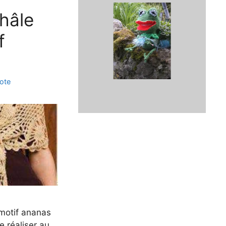
hâle
f
cote
 motif ananas
e réaliser au