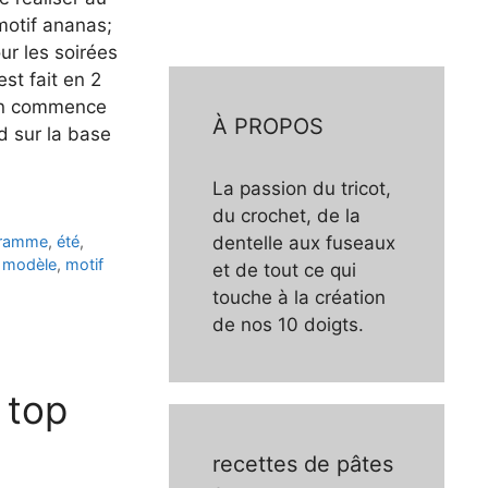
motif ananas;
our les soirées
est fait en 2
l’on commence
À PROPOS
d sur la base
La passion du tricot,
du crochet, de la
gramme
,
été
,
dentelle aux fuseaux
,
modèle
,
motif
et de tout ce qui
touche à la création
de nos 10 doigts.
 top
recettes de pâtes