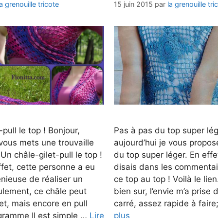
la grenouille tricote
15 juin 2015
par
la grenouille tri
pull le top ! Bonjour,
Pas à pas du top super lég
 vous mets une trouvaille
aujourd’hui je vous propos
Un châle-gilet-pull le top !
du top super léger. En eff
fet, cette personne a eu
disais dans les commentair
génieuse de réaliser un
ce top au top ! Voilà le lie
ulement, ce châle peut
bien sur, l’envie m’a prise 
let, mais encore en pull
carré, assez rapide à faire
gramme Il est simple …
Lire
plus