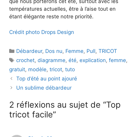
que nous porterons cet été, surtout avec les
températures actuelles, être à l’aise tout en
étant élégante reste notre priorité.
Crédit photo Drops Design
Catégories
Débardeur
,
Dos nu
,
Femme
,
Pull
,
TRICOT
Étiquettes
crochet
,
diagramme
,
été
,
explication
,
femme
,
gratuit
,
modèle
,
tricot
,
tuto
Top d’été au point ajouré
Un sublime débardeur
2 réflexions au sujet de “Top
tricot facile”