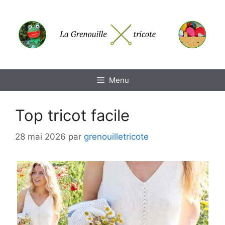
Aller
au
contenu
Menu
Top tricot facile
28 mai 2026
par
grenouilletricote