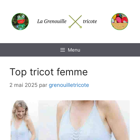
Aller
au
contenu
Menu
Top tricot femme
2 mai 2025
par
grenouilletricote