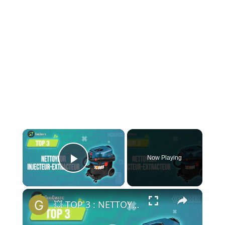
×
Now Playing
Play Video
×
💥 TOP 3 : NETTOYEUR INJECTEUR-EXTRACTEUR (NOUVEAUTÉS) 2024 - Comparatif & Guide d'achat!