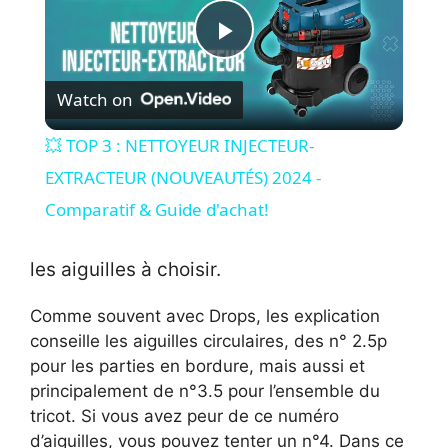
P
Watch on
l
💥 TOP 3 : NETTOYEUR INJECTEUR-
a
EXTRACTEUR (NOUVEAUTÉS) 2024 -
Comparatif & Guide d'achat!
y
les aiguilles à choisir.
V
Comme souvent avec Drops, les explication
conseille les aiguilles circulaires, des n° 2.5p
i
pour les parties en bordure, mais aussi et
principalement de n°3.5 pour l’ensemble du
d
tricot. Si vous avez peur de ce numéro
d’aiguilles, vous pouvez tenter un n°4. Dans ce