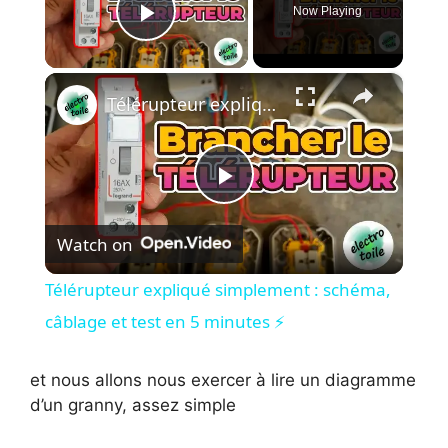
Now Playing
Play Video
×
Télérupteur expliqué simplement : schéma, câblage et test en 5 minutes ⚡
P
Watch on
l
Télérupteur expliqué simplement : schéma,
a
câblage et test en 5 minutes ⚡
y
et nous allons nous exercer à lire un diagramme
d’un granny, assez simple
V