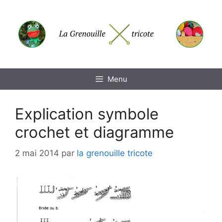
Aller
au
contenu
Menu
Explication symbole
crochet et diagramme
2 mai 2014
par
la grenouille tricote