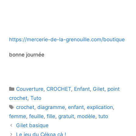
https://mercerie-de-la-grenouille.com/boutique
bonne journée
Catégories
Couverture
,
CROCHET
,
Enfant
,
Gilet
,
point
crochet
,
Tuto
Étiquettes
crochet
,
diagramme
,
enfant
,
explication
,
femme
,
feuille
,
fille
,
gratuit
,
modèle
,
tuto
Gilet basique
Le jeu du Cékoa çà !