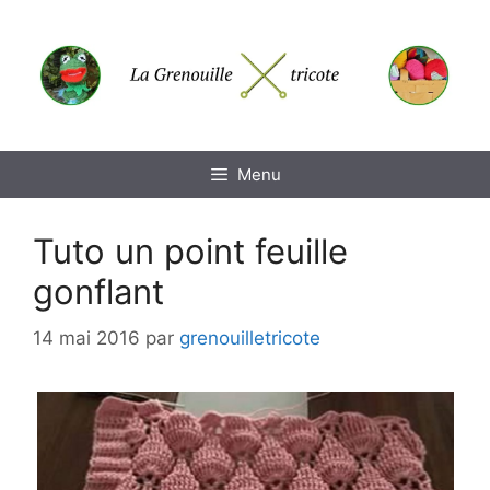
Aller
au
contenu
Menu
Tuto un point feuille
gonflant
14 mai 2016
par
grenouilletricote