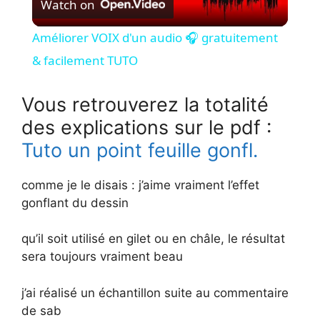
Watch on
l
Améliorer VOIX d'un audio 🎧 gratuitement
a
& facilement TUTO
y
Vous retrouverez la totalité
des explications sur le pdf :
V
Tuto un point feuille gonfl.
i
comme je le disais : j’aime vraiment l’effet
gonflant du dessin
d
qu’il soit utilisé en gilet ou en châle, le résultat
sera toujours vraiment beau
e
j’ai réalisé un échantillon suite au commentaire
de sab
o