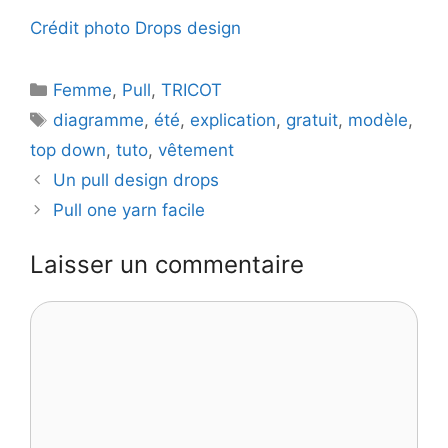
d
Crédit photo Drops design
e
Catégories
Femme
,
Pull
,
TRICOT
Étiquettes
diagramme
,
été
,
explication
,
gratuit
,
modèle
,
o
top down
,
tuto
,
vêtement
Un pull design drops
Pull one yarn facile
Laisser un commentaire
Commentaire