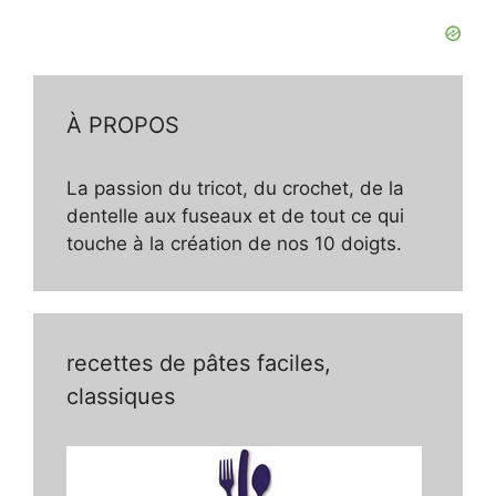
À PROPOS
La passion du tricot, du crochet, de la
dentelle aux fuseaux et de tout ce qui
touche à la création de nos 10 doigts.
recettes de pâtes faciles,
classiques