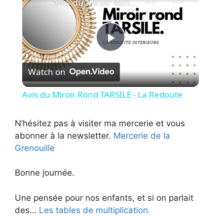
Avis du Miroir Rond TARSILE - La Redoute
P
Watch on
l
Avis du Miroir Rond TARSILE - La Redoute
a
N’hésitez pas à visiter ma mercerie et vous
abonner à la newsletter.
Mercerie de la
y
Grenouille
V
Bonne journée.
i
Une pensée pour nos enfants, et si on parlait
des…
Les tables de multiplication.