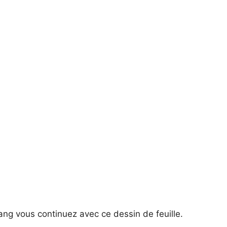
d
e
o
ang vous continuez avec ce dessin de feuille.