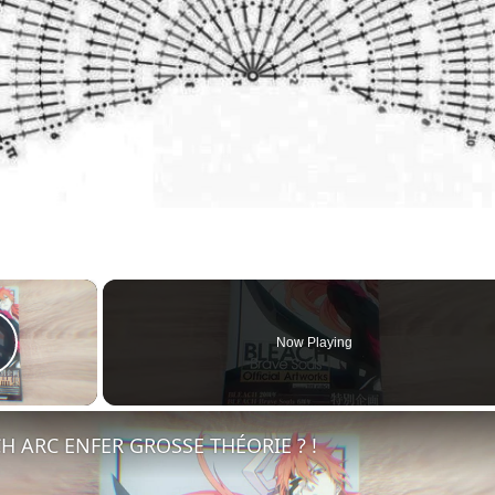
×
Now Playing
Play Video
H ARC ENFER GROSSE THÉORIE ? !