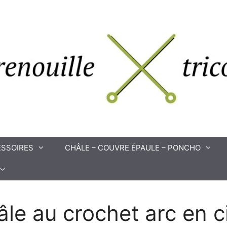
SSOIRES
CHÂLE – COUVRE ÉPAULE – PONCHO
âle au crochet arc en c