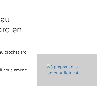
 au
arc en
au crochet arc
, il nous amène