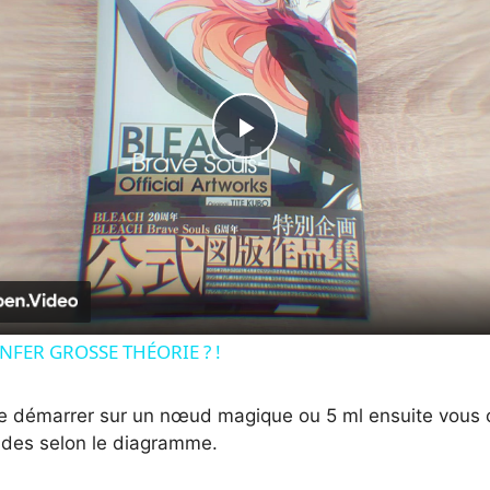
P
l
a
y
NFER GROSSE THÉORIE ? !
V
e démarrer sur un nœud magique ou 5 ml ensuite vous 
rides selon le diagramme.
i