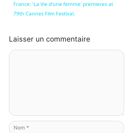
France: 'La Vie d'une femme' premieres at
a
79th Cannes Film Festival.
y
Laisser un commentaire
V
Commentaire
i
d
e
o
Nom