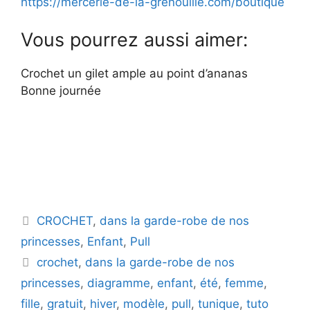
https://mercerie-de-la-grenouille.com/boutique
Vous pourrez aussi aimer:
Crochet un gilet ample au point d’ananas
Bonne journée
Catégories
CROCHET
,
dans la garde-robe de nos
princesses
,
Enfant
,
Pull
Étiquettes
crochet
,
dans la garde-robe de nos
princesses
,
diagramme
,
enfant
,
été
,
femme
,
fille
,
gratuit
,
hiver
,
modèle
,
pull
,
tunique
,
tuto