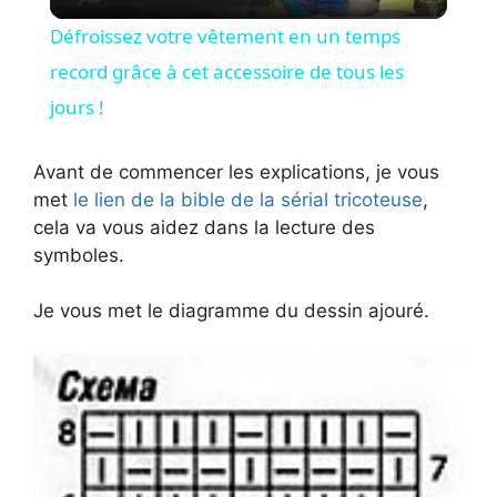
l
Défroissez votre vêtement en un temps
a
record grâce à cet accessoire de tous les
jours !
y
Avant de commencer les explications, je vous
V
met
le lien de la bible de la sérial tricoteuse
,
cela va vous aidez dans la lecture des
symboles.
i
Je vous met le diagramme du dessin ajouré.
d
e
o