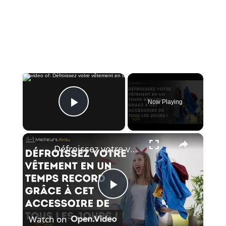
×
Now Playing
Play Video
×
Défroissez votre vêtement en un temps record grâce à cet accessoire de tous les jours !
P
Watch on