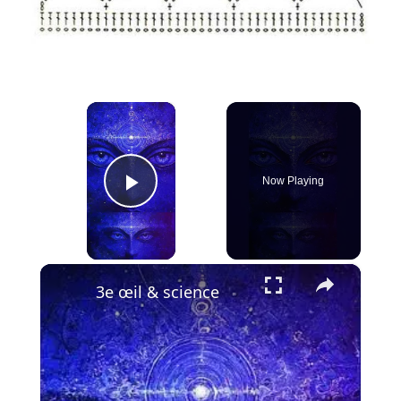
×
Now Playing
Play Video
×
3e œil & science