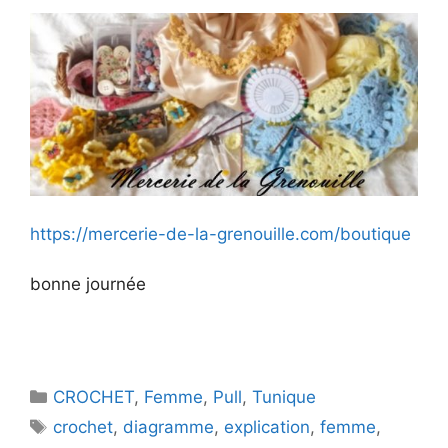
https://mercerie-de-la-grenouille.com/boutique
bonne journée
Catégories
CROCHET
,
Femme
,
Pull
,
Tunique
Étiquettes
crochet
,
diagramme
,
explication
,
femme
,