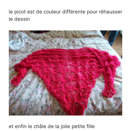
a
le picot est de couleur différente pour réhausser
le dessin
y
V
i
d
e
o
et enfin le châle de la jolie petite fille