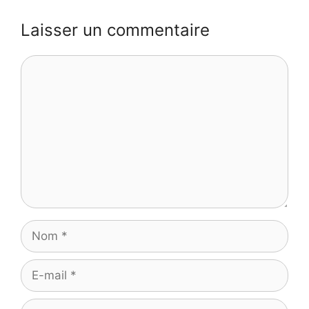
Laisser un commentaire
Commentaire
Nom
E-
mail
Site