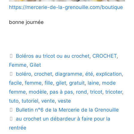
https://mercerie-de-la-grenouille.com/boutique
bonne journée
Catégories
Boléros au tricot ou au crochet
,
CROCHET
,
Femme
,
Gilet
Étiquettes
boléro
,
crochet
,
diagramme
,
été
,
explication
,
facile
,
femme
,
fille
,
gilet
,
gratuit
,
laine
,
mode
femme
,
modèle
,
pas à pas
,
rond
,
tricot
,
tricoter
,
tuto
,
tutoriel
,
vente
,
veste
Bulletin n°6 de la Mercerie de la Grenouille
au crochet un débardeur à faire pour la
rentrée