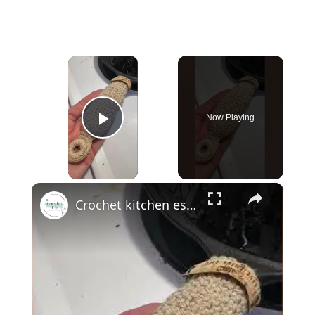
×
Now Playing
Play Video
×
Crochet kitchen essential patterns 🧑🏼‍🍳