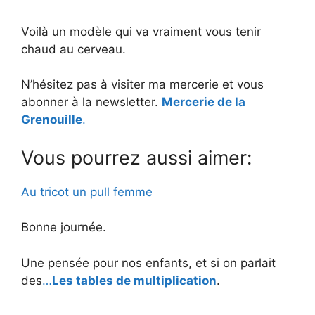
y
Voilà un modèle qui va vraiment vous tenir
chaud au cerveau.
V
N’hésitez pas à visiter ma mercerie et vous
abonner à la newsletter.
Mercerie de la
i
Grenouille
.
Vous pourrez aussi aimer:
d
Au tricot un pull femme
e
Bonne journée.
o
Une pensée pour nos enfants, et si on parlait
des
…
Les tables de multiplication
.