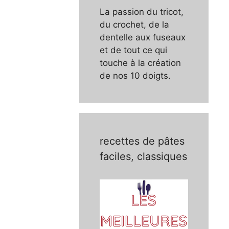
La passion du tricot,
du crochet, de la
dentelle aux fuseaux
et de tout ce qui
touche à la création
de nos 10 doigts.
recettes de pâtes
faciles, classiques