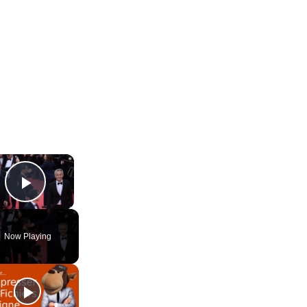
×
Play Video
Now Playing