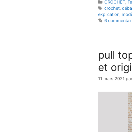
Catégories
CROCHET
,
F
Étiquettes
crochet
,
déba
explication
,
modèl
6 commentair
pull t
et orig
11 mars 2021
pa