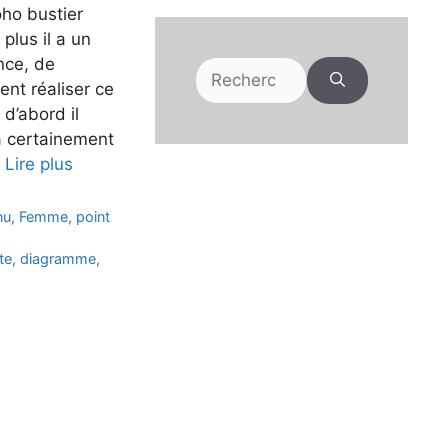
oho bustier
plus il a un
nce, de
Rechercher :
nt réaliser ce
d’abord il
a certainement
…
Lire plus
nu
,
Femme
,
point
te
,
diagramme
,