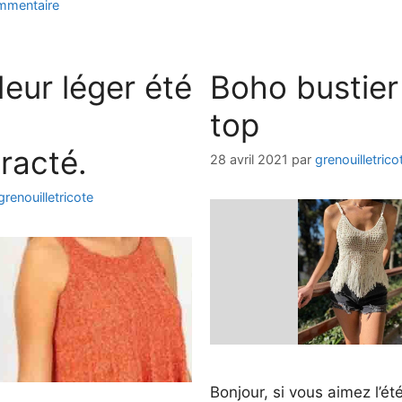
ommentaire
eur léger été
Boho bustier
top
racté.
28 avril 2021
par
grenouilletrico
grenouilletricote
Bonjour, si vous aimez l’ét