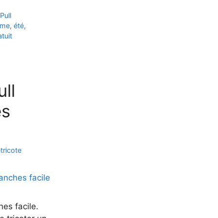
Pull
mme
,
été
,
tuit
ull
es
tricote
es facile.