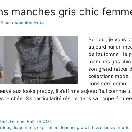
ans manches gris chic femm
25
par
grenouilletricote
Bonjour, je vous p
aujourd’hui un inc
de l’automne : le p
manches gris chic 
son grand retour 
collections mode
considéré comme 
ervé aux looks preppy, il s’affirme aujourd’hui comme u
echerchée. Sa particularité réside dans sa coupe épurée
fant
,
Femme
,
Pull
,
TRICOT
rdeur
,
diagramme
,
explication
,
femme
,
gratuit
,
hiver
,
jersey
,
modèl