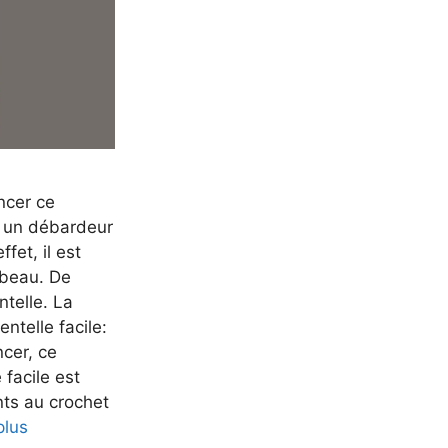
ncer ce
e un débardeur
fet, il est
 beau. De
ntelle. La
telle facile:
cer, ce
facile est
nts au crochet
plus