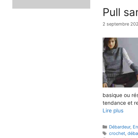
Pull s
2 septembre 20
basique ou rés
tendance et r
Lire plus
Catégories
Débardeur
,
En
Étiquettes
crochet
,
déba