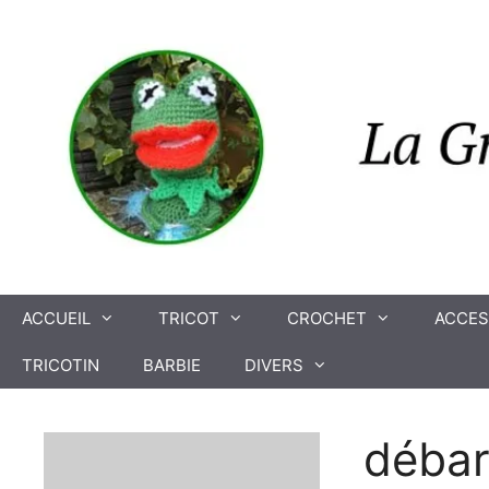
Aller
au
contenu
ACCUEIL
TRICOT
CROCHET
ACCES
TRICOTIN
BARBIE
DIVERS
débar