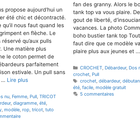
fan des granny. Alors le b
us propose aujourd’hui un
tank top va vous plaire. De 
r été chic et décontracté.
gout de liberté, d’insoucia
qu’il nous faut quand les
vacances. La photo Comme
grimpent en flèche. Le
boho bustier tank top Tout 
s réservé qu’aux pulls
faut dire que ce modèle v
. Une matière plus
plaire plus aux jeunes et 
e le coton permet de
débardeurs parfaitement
Catégories
CROCHET
,
Débardeur
,
Dos 
ison estivale. Un pull sans
crochet
,
Pull
e …
Lire plus
Étiquettes
crochet
,
débardeur
,
débutan
été
,
facile
,
modèle gratuit
5 commentaires
s nu
,
Femme
,
Pull
,
TRICOT
rdeur
,
diagramme
,
été
,
y
,
modèle
,
rop
,
tricot
,
tuto
ommentaire