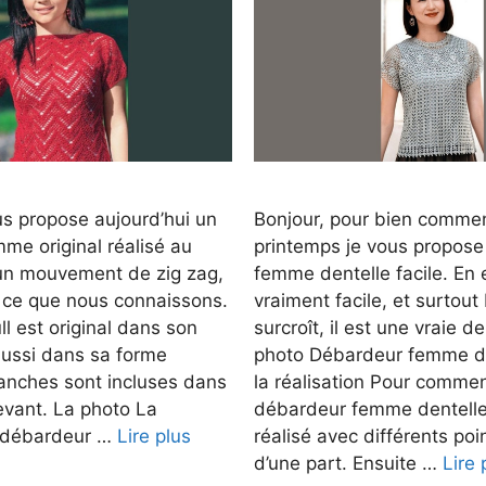
us propose aujourd’hui un
Bonjour, pour bien comme
me original réalisé au
printemps je vous propos
un mouvement de zig zag,
femme dentelle facile. En ef
t ce que nous connaissons.
vraiment facile, et surtout
ll est original dans son
surcroît, il est une vraie de
aussi dans sa forme
photo Débardeur femme den
anches sont incluses dans
la réalisation Pour commen
evant. La photo La
débardeur femme dentelle 
u débardeur …
Lire plus
réalisé avec différents poi
d’une part. Ensuite …
Lire 