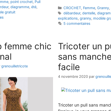
emme
,
point crochet
,
Pull
rdeur
,
diagramme
,
été
,
Catégories
CROCHET
,
Femme
,
Granny
,
e gratuit
Étiquettes
débardeur
,
dentelle
,
diagra
es
explications
,
granny
,
modèle gra
5 commentaires
op femme chic
Tricoter un p
inal
sans manch
facile
r
grenouilletricote
4 novembre 2020
par
grenouille
Tricoter un pull sans manch