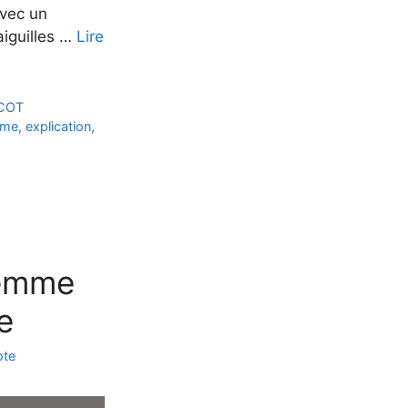
avec un
aiguilles …
Lire
COT
mme
,
explication
,
femme
e
ote