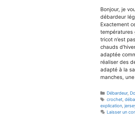
Bonjour, je vo
débardeur lége
Exactement ce 
températures 
tricot n’est pa
chauds d’hiver
adaptée comm
réaliser des 
adapté à la sa
manches, un
Catégories
Débardeur
,
Do
Étiquettes
crochet
,
déba
explication
,
jerse
Laisser un c