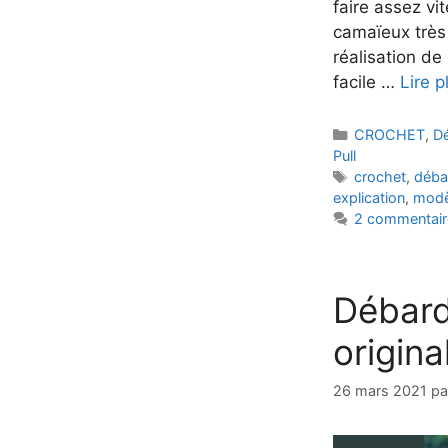
faire assez vi
camaïeux très
réalisation de
facile …
Lire p
Catégories
CROCHET
,
D
Pull
Étiquettes
crochet
,
déba
explication
,
modèl
2 commentair
Débar
origina
26 mars 2021
p