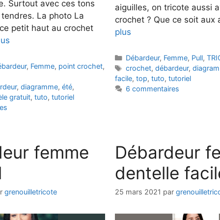
te. Surtout avec ces tons
aiguilles, on tricote aussi 
 tendres. La photo La
crochet ? Que ce soit aux 
 ce petit haut au crochet
plus
lus
Catégories
Débardeur
,
Femme
,
Pull
,
TRI
ébardeur
,
Femme
,
point crochet
,
Étiquettes
crochet
,
débardeur
,
diagra
facile
,
top
,
tuto
,
tutoriel
rdeur
,
diagramme
,
été
,
6 commentaires
e gratuit
,
tuto
,
tutoriel
es
deur femme
Débardeur 
l
dentelle facil
ar
grenouilletricote
25 mars 2021
par
grenouilletric