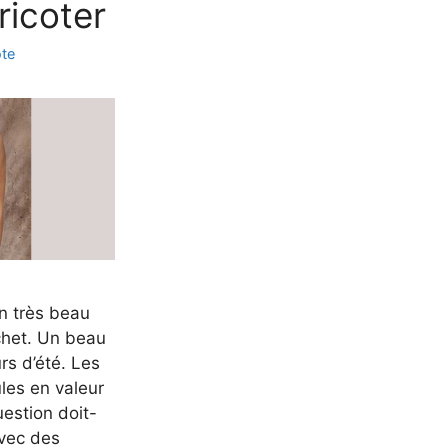
ricoter
ote
n très beau
ochet. Un beau
rs d’été. Les
les en valeur
question doit-
avec des