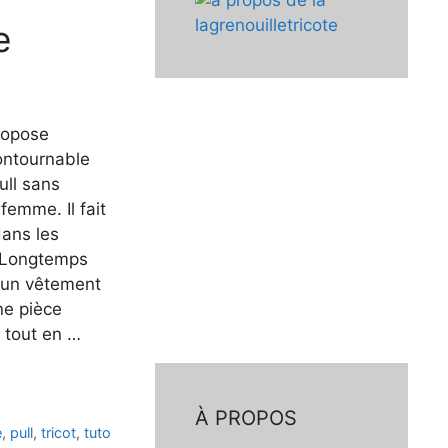
e
ropose
ontournable
ull sans
femme. Il fait
dans les
. Longtemps
un vêtement
ne pièce
 tout en …
À PROPOS
e
,
pull
,
tricot
,
tuto