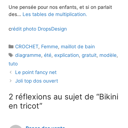
Une pensée pour nos enfants, et si on parlait
des…
Les tables de multiplication.
c
rédit photo DropsDesign
Catégories
CROCHET
,
Femme
,
maillot de bain
Étiquettes
diagramme
,
été
,
explication
,
gratuit
,
modèle
,
tuto
Le point fancy net
Joli top dos ouvert
2 réflexions au sujet de “Bikini
en tricot”