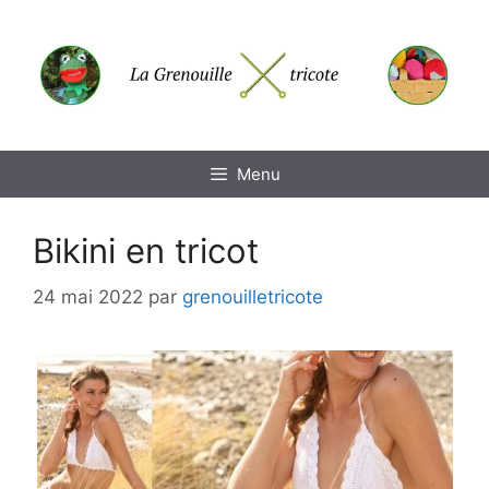
Aller
au
contenu
Menu
Bikini en tricot
24 mai 2022
par
grenouilletricote