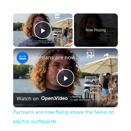
×
Now Playing
Play Video
×
Parisians are now flying above the Seine on electric surfboards
P
Watch on
l
Parisians are now flying above the Seine on
a
electric surfboards