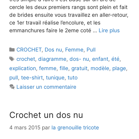
cercle les deux premiers rangs sont plein et fait
de brides ensuite vous travaillez en aller-retour,
ce 1er travail réalise l’encolure, et les
emmanchures faire le 2eme coté …
Lire plus
Catégories
CROCHET
,
Dos nu
,
Femme
,
Pull
Étiquettes
crochet
,
diagramme
,
dos- nu
,
enfant
,
été
,
explication
,
femme
,
fille
,
gratuit
,
modèle
,
plage
,
pull
,
tee-shirt
,
tunique
,
tuto
Laisser un commentaire
Crochet un dos nu
4 mars 2015
par
la grenouille tricote