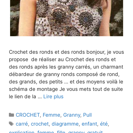
Crochet des ronds et des ronds bonjour, je vous
propose de réaliser au Crochet des ronds et
des ronds après les granny carrés, un charmant
débardeur de granny ronds composé de rond,
des grands, des petits … et des moyens voilà le
schéma de montage Je vous mets tout de suite
le lien de la …
Lire plus
Catégories
CROCHET
,
Femme
,
Granny
,
Pull
Étiquettes
carré
,
crochet
,
diagramme
,
enfant
,
été
,
explication
,
femme
,
fille
,
granny
,
gratuit
,