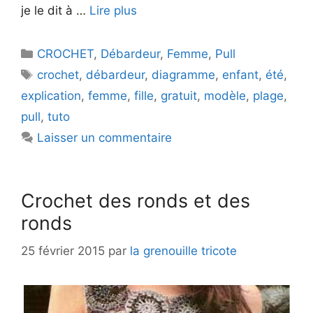
je le dit à …
Lire plus
Catégories
CROCHET
,
Débardeur
,
Femme
,
Pull
Étiquettes
crochet
,
débardeur
,
diagramme
,
enfant
,
été
,
explication
,
femme
,
fille
,
gratuit
,
modèle
,
plage
,
pull
,
tuto
Laisser un commentaire
Crochet des ronds et des
ronds
25 février 2015
par
la grenouille tricote