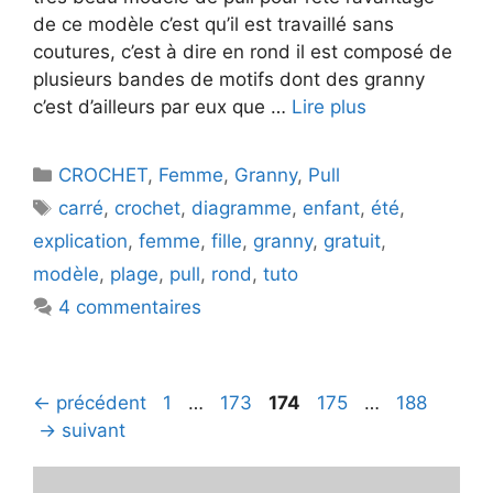
de ce modèle c’est qu’il est travaillé sans
coutures, c’est à dire en rond il est composé de
plusieurs bandes de motifs dont des granny
c’est d’ailleurs par eux que …
Lire plus
Catégories
CROCHET
,
Femme
,
Granny
,
Pull
Étiquettes
carré
,
crochet
,
diagramme
,
enfant
,
été
,
explication
,
femme
,
fille
,
granny
,
gratuit
,
modèle
,
plage
,
pull
,
rond
,
tuto
4 commentaires
Page
Page
Page
Page
Page
←
précédent
1
…
173
174
175
…
188
→
suivant