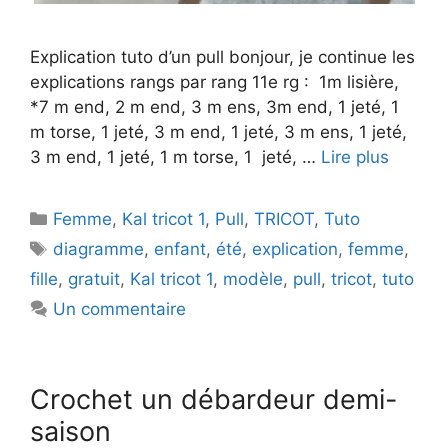
Explication tuto d’un pull bonjour, je continue les
explications rangs par rang 11e rg : 1m lisière,
*7 m end, 2 m end, 3 m ens, 3m end, 1 jeté, 1
m torse, 1 jeté, 3 m end, 1 jeté, 3 m ens, 1 jeté,
3 m end, 1 jeté, 1 m torse, 1 jeté, …
Lire plus
Catégories
Femme
,
Kal tricot 1
,
Pull
,
TRICOT
,
Tuto
Étiquettes
diagramme
,
enfant
,
été
,
explication
,
femme
,
fille
,
gratuit
,
Kal tricot 1
,
modèle
,
pull
,
tricot
,
tuto
Un commentaire
Crochet un débardeur demi-
saison