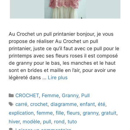
Au Crochet un pull printanier bonjour, je vous
propose de réaliser Au Crochet un pull
printanier, juste ce qu’il faut avec ce pull pour le
printemps avec ses fleurs roses il est composé
de granny pour le bas, les manches et le haut
sont en brides et maille en l’air, pour avoir une
légèreté dans …
Lire plus
Catégories
CROCHET
,
Femme
,
Granny
,
Pull
Étiquettes
carré
,
crochet
,
diagramme
,
enfant
,
été
,
explication
,
femme
,
fille
,
fleurs
,
granny
,
gratuit
,
hiver
,
modèle
,
pull
,
rond
,
tuto