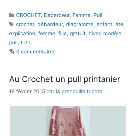
Catégories
CROCHET
,
Débardeur
,
Femme
,
Pull
Étiquettes
crochet
,
débardeur
,
diagramme
,
enfant
,
été
,
explication
,
femme
,
fille
,
gratuit
,
hiver
,
modèle
,
pull
,
tuto
3 commentaires
Au Crochet un pull printanier
18 février 2015
par
la grenouille tricote