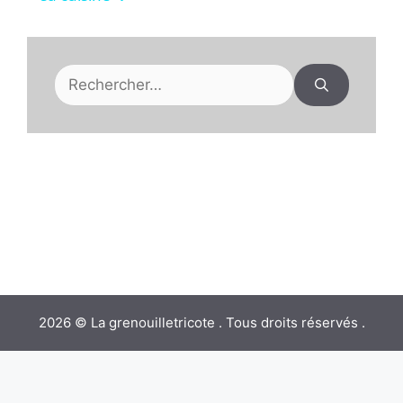
y
Rechercher :
V
i
d
e
o
2026 © La grenouilletricote . Tous droits réservés .