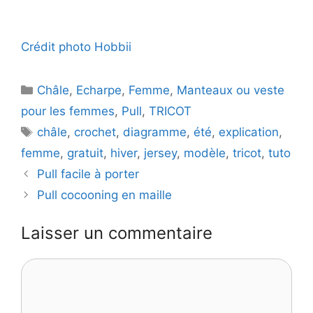
Crédit photo Hobbii
Catégories
Châle
,
Echarpe
,
Femme
,
Manteaux ou veste
pour les femmes
,
Pull
,
TRICOT
Étiquettes
châle
,
crochet
,
diagramme
,
été
,
explication
,
femme
,
gratuit
,
hiver
,
jersey
,
modèle
,
tricot
,
tuto
Pull facile à porter
Pull cocooning en maille
Laisser un commentaire
Commentaire