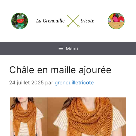
Aller
au
contenu
Menu
Châle en maille ajourée
24 juillet 2025
par
grenouilletricote