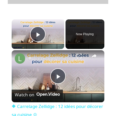
×
Now Playing
Play Video
×
🔶 Carrelage Zellidge : 12 idées pour décorer sa cuisine 💠
P
Watch on
l
🔶 Carrelage Zellidge : 12 idées pour décorer
a
sa cuisine 💠