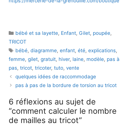
https://mercerie-de-la-grenouille.com/boutique
Catégories
bébé et sa layette
,
Enfant
,
Gilet
,
poupée
,
TRICOT
Étiquettes
bébé
,
diagramme
,
enfant
,
été
,
explications
,
femme
,
gilet
,
gratuit
,
hiver
,
laine
,
modèle
,
pas à
pas
,
tricot
,
tricoter
,
tuto
,
vente
quelques idées de raccommodage
pas à pas de la bordure de torsion au tricot
6 réflexions au sujet de
“comment calculer le nombre
de mailles au tricot”