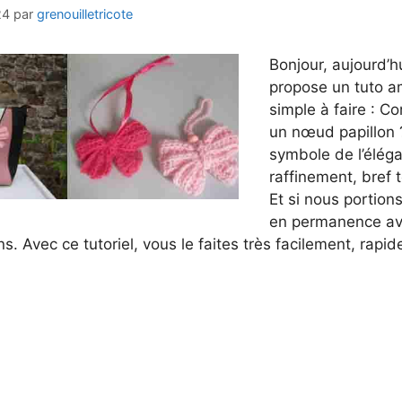
24
par
grenouilletricote
Bonjour, aujourd’h
propose un tuto a
simple à faire : C
un nœud papillon ?
symbole de l’éléga
raffinement, bref t
Et si nous portion
en permanence av
ns. Avec ce tutoriel, vous le faites très facilement, rapi