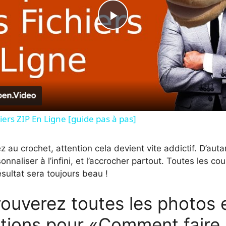
P
l
a
y
iers ZIP En Ligne [guide pas à pas]
V
ez au crochet, attention cela devient vite addictif. D’aut
nnaliser à l’infini, et l’accrocher partout. Toutes les co
ésultat sera toujours beau !
i
ouverez toutes les photos e
d
ations pour «Comment faire