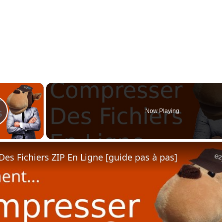
×
Now Playing
Play Video
Des Fichiers ZIP En Ligne [guide pas à pas]