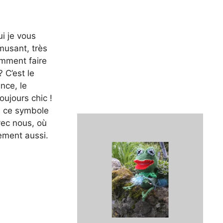
ui je vous
musant, très
omment faire
 C’est le
nce, le
oujours chic !
s ce symbole
ec nous, où
dement aussi.