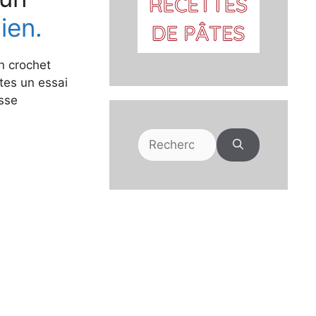
lien.
un crochet
tes un essai
esse
Rechercher :