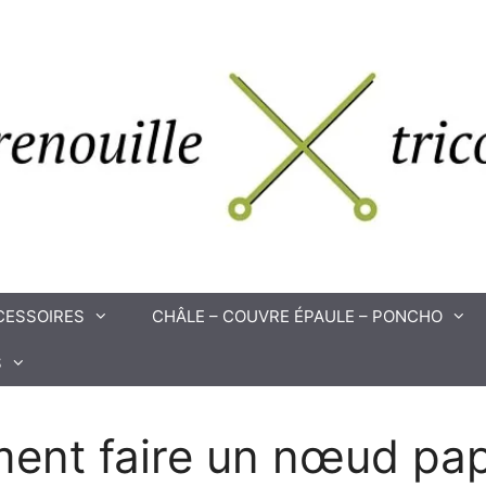
CESSOIRES
CHÂLE – COUVRE ÉPAULE – PONCHO
S
nt faire un nœud pap