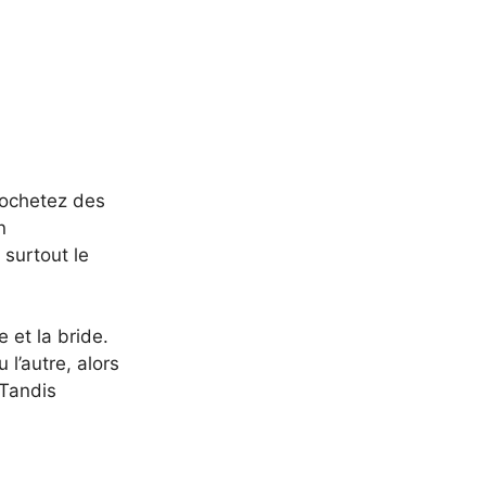
crochetez des
n
 surtout le
 et la bride.
 l’autre, alors
 Tandis