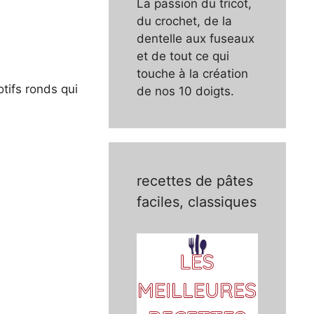
La passion du tricot,
du crochet, de la
dentelle aux fuseaux
et de tout ce qui
touche à la création
otifs ronds qui
de nos 10 doigts.
recettes de pâtes
faciles, classiques