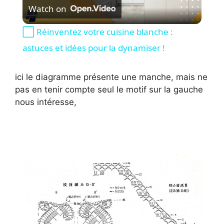
Watch on
l
⬜️ Réinventez votre cuisine blanche :
a
astuces et idées pour la dynamiser !
y
ici le diagramme présente une manche, mais ne
pas en tenir compte seul le motif sur la gauche
nous intéresse,
V
i
d
e