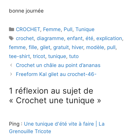
bonne journée
Catégories
CROCHET
,
Femme
,
Pull
,
Tunique
Étiquettes
crochet
,
diagramme
,
enfant
,
été
,
explication
,
femme
,
fille
,
gilet
,
gratuit
,
hiver
,
modèle
,
pull
,
tee-shirt
,
tricot
,
tunique
,
tuto
Crochet un châle au point d’ananas
Freeform Kal gilet au crochet-46-
1 réflexion au sujet de
« Crochet une tunique »
Ping :
Une tunique d'été vite à faire | La
Grenouille Tricote