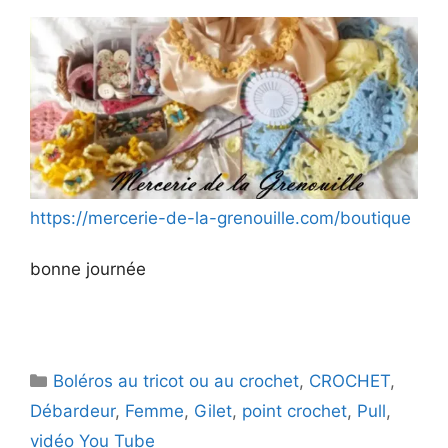
o
https://mercerie-de-la-grenouille.com/boutique
bonne journée
Catégories
Boléros au tricot ou au crochet
,
CROCHET
,
Débardeur
,
Femme
,
Gilet
,
point crochet
,
Pull
,
vidéo You Tube