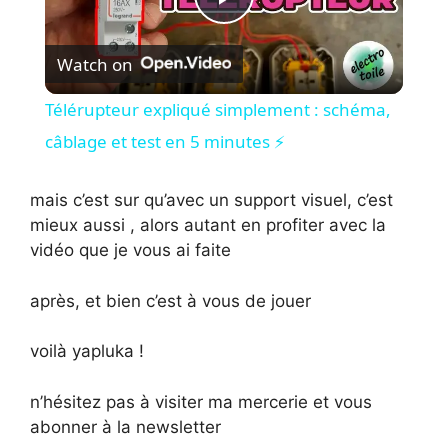
P
Watch on
l
Télérupteur expliqué simplement : schéma,
a
câblage et test en 5 minutes ⚡
y
mais c’est sur qu’avec un support visuel, c’est
mieux aussi , alors autant en profiter avec la
vidéo que je vous ai faite
V
après, et bien c’est à vous de jouer
i
voilà yapluka !
d
n’hésitez pas à visiter ma mercerie et vous
abonner à la newsletter
e