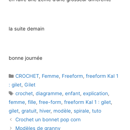
la suite demain
bonne journée
Catégories
CROCHET
,
Femme
,
Freeform
,
freeform Kal 1
: gilet
,
Gilet
Étiquettes
crochet
,
diagramme
,
enfant
,
explication
,
femme
,
fille
,
free-form
,
freeform Kal 1 : gilet
,
gilet
,
gratuit
,
hiver
,
modèle
,
spirale
,
tuto
Crochet un bonnet pop corn
Modèles de granny