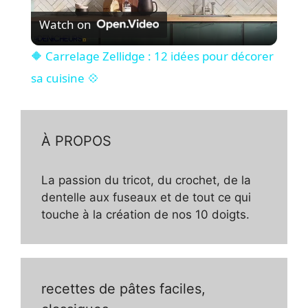
Watch on
l
🔶 Carrelage Zellidge : 12 idées pour décorer
a
sa cuisine 💠
y
À PROPOS
V
La passion du tricot, du crochet, de la
dentelle aux fuseaux et de tout ce qui
i
touche à la création de nos 10 doigts.
d
e
recettes de pâtes faciles,