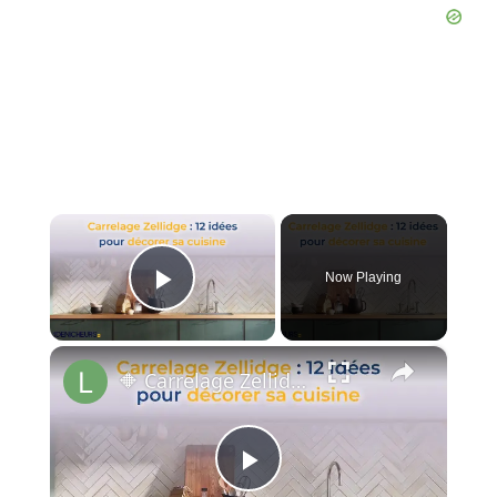
×
Now Playing
Play Video
×
🔶 Carrelage Zellidge : 12 idées pour décorer sa cuisine 💠
P