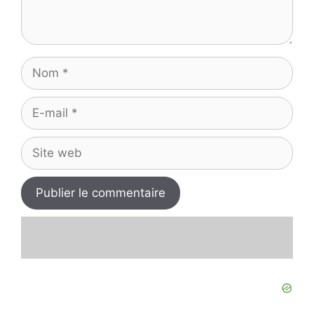
Nom
E-
mail
Site
web