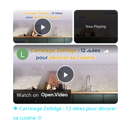
×
Now Playing
Play Video
×
🔶 Carrelage Zellidge : 12 idées pour décorer sa cuisine 💠
P
Watch on
l
🔶 Carrelage Zellidge : 12 idées pour décorer
a
sa cuisine 💠