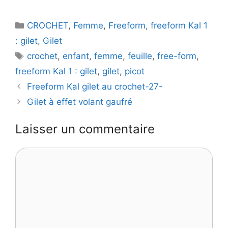
y
Catégories
CROCHET
,
Femme
,
Freeform
,
freeform Kal 1
V
: gilet
,
Gilet
Étiquettes
crochet
,
enfant
,
femme
,
feuille
,
free-form
,
i
freeform Kal 1 : gilet
,
gilet
,
picot
Freeform Kal gilet au crochet-27-
d
Gilet à effet volant gaufré
e
Laisser un commentaire
Commentaire
o