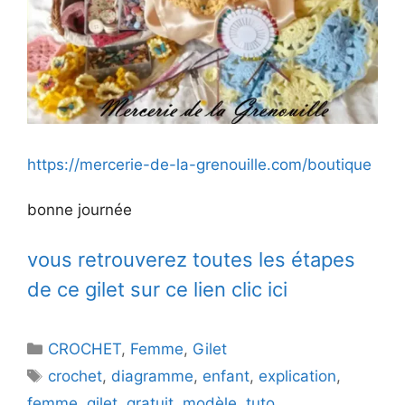
https://mercerie-de-la-grenouille.com/boutique
bonne journée
vous retrouverez toutes les étapes
de ce gilet sur ce lien clic ici
Catégories
CROCHET
,
Femme
,
Gilet
Étiquettes
crochet
,
diagramme
,
enfant
,
explication
,
femme
,
gilet
,
gratuit
,
modèle
,
tuto