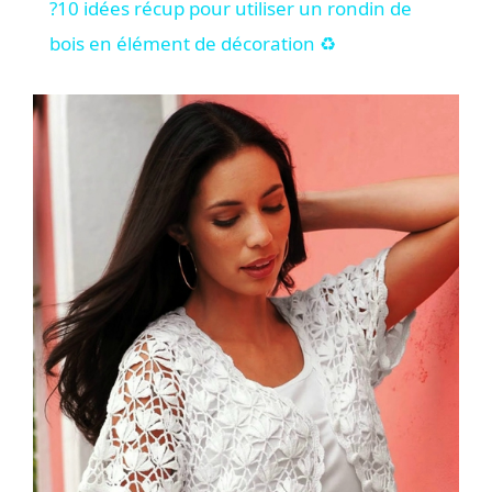
?10 idées récup pour utiliser un rondin de
a
bois en élément de décoration ♻️
y
V
i
d
e
o