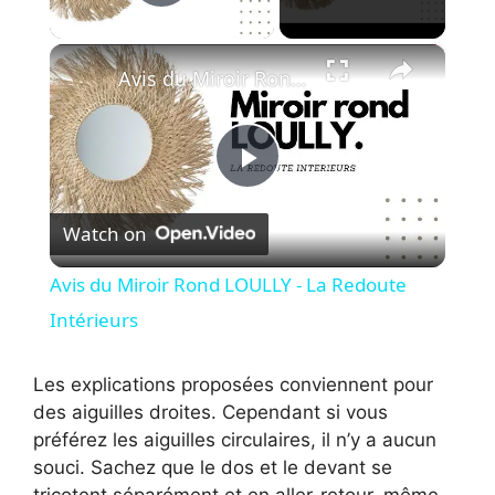
Play Video
×
Avis du Miroir Rond LOULLY - La Redoute Intérieurs
P
Watch on
l
Avis du Miroir Rond LOULLY - La Redoute
a
Intérieurs
y
Les explications proposées conviennent pour
des aiguilles droites. Cependant si vous
préférez les aiguilles circulaires, il n’y a aucun
V
souci. Sachez que le dos et le devant se
tricotent séparément et en aller-retour, même