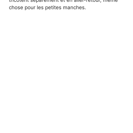
i
chose pour les petites manches.
d
e
o