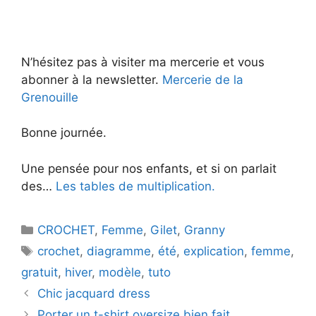
N’hésitez pas à visiter ma mercerie et vous
abonner à la newsletter.
Mercerie de la
Grenouille
Bonne journée.
Une pensée pour nos enfants, et si on parlait
des…
Les tables de multiplication.
Catégories
CROCHET
,
Femme
,
Gilet
,
Granny
Étiquettes
crochet
,
diagramme
,
été
,
explication
,
femme
,
gratuit
,
hiver
,
modèle
,
tuto
Chic jacquard dress
Porter un t-shirt oversize bien fait